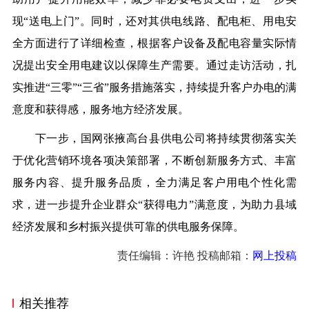
现“送电上门”。同时，还对其供电线路、配电柜、用电安
全方面进行了详细检查，根据客户设备及配电容量实际情
况提出安全用电建议以保障生产需要。通过走访活动，扎
实推进“三零”“三省”服务措施落实，持续提升客户办电的满
意度和获得感，服务地方经济发展。
下一步，国网张掖高台县供电公司将持续贯彻落实关
于优化营销环境各项决策部署，不断创新服务方式、丰富
服务内容、提升服务品质，全力满足客户用电个性化需
求，进一步提升企业群众“获得电力”满意度，为助力县域
经济发展和乡村振兴提供可靠的供电服务保障。
责任编辑：许艳
投稿邮箱：
网上投稿
相关推荐