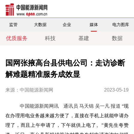
监管
大数据
企业
媒体
电力图库
优质服务
科技
基建
数据
国网张掖高台县供电公司：走访诊断
解难题精准服务成效显
来源：中国能源新闻网
2023-05-19
中
国能源新闻网讯 通讯员
马天锦 吴一凡
报道
“现
在办理用电业务越来越方便了，直接在手机上就能申请办
理了，而且上午申请了，下午就供上电了。”黄先生夸赞