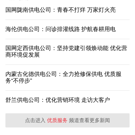
国网陇南供电公司：青春不打烊 万家灯火亮
海伦供电公司：问诊排灌线路 护航春耕用电
国网定西供电公司：坚持党建引领焕动能 优化营
商环境促发展
内蒙古化德供电公司：全力抢修保供电 优质服
务“不停步”
舒兰供电公司：优化营销环境 走访大客户
点击进入
优质服务
频道查看更多新闻