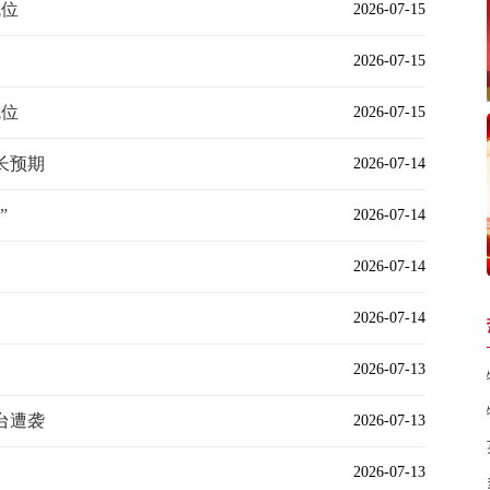
就位
2026-07-15
2026-07-15
就位
2026-07-15
长预期
2026-07-14
”
2026-07-14
2026-07-14
2026-07-14
2026-07-13
台遭袭
2026-07-13
2026-07-13