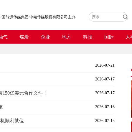
中国能源传媒集团 中电传媒股份有限公司主办
油气
煤炭
企业
地方
科技
国际
人
2026-07-21
2026-07-17
署150亿美元合作文件！
2026-07-17
施
2026-07-16
燃机顺利就位
2026-07-15