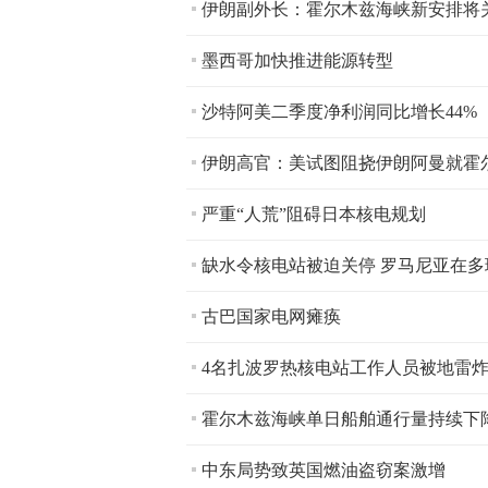
伊朗副外长：霍尔木兹海峡新安排将
墨西哥加快推进能源转型
沙特阿美二季度净利润同比增长44%
伊朗高官：美试图阻挠伊朗阿曼就霍
严重“人荒”阻碍日本核电规划
缺水令核电站被迫关停 罗马尼亚在
古巴国家电网瘫痪
4名扎波罗热核电站工作人员被地雷
​霍尔木兹海峡单日船舶通行量持续下
中东局势致英国燃油盗窃案激增