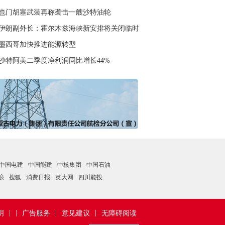
也门胡塞武装再称袭击一艘沙特油轮
伊朗副外长：霍尔木兹海峡新安排将关闭临时航道
墨西哥加快推进能源转型
沙特阿美二季度净利润同比增长44%
中国电建
中国能建
中核集团
中国石油
浪
搜狐
消费日报
英大网
四川能投
|
|
|
|
明
广告服务
意见建议
无障碍阅读