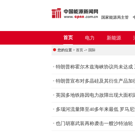
国家能源局主管
首页
电力
新能源
您的位置 >
首页
->
国际
特朗普称霍尔木兹海峡协议尚未达成
特朗普宣布对多晶硅及其衍生产品加
英国多地铁路因电力故障出现大面积
多瑙河流量降至40多年来最低 罗马
也门胡塞武装再称袭击一艘沙特油轮