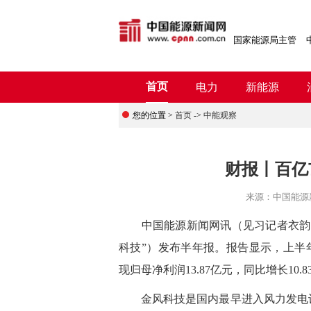
国家能源局主管
首页
电力
新能源
您的位置 >
首页
->
中能观察
财报丨百亿
来源：
中国能源
中国能源新闻网讯（见习记者
衣韵
科技”）发布半年报。报告显示，上半年该
现归母净利润13.87亿元，同比增长10.
金风科技是国内最早进入风力发电设