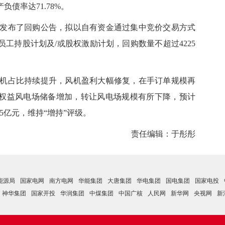
产负债率达71.78%。
布了回购公告，拟以自有资金通过集中竞价交易方式
续员工持股计划及/或股权激励计划，回购数量不超过4225
机占比持续提升，风机盈利大幅修复，在手订单规模再
时权益风电场储备增加，转让风电场规模有所下降，预计
.5亿元，维持“增持”评级。
责任编辑：于彤彤
能源局
国家电网
南方电网
华能集团
大唐集团
华电集团
国电集团
国家电投
神华集团
国家开投
华润集团
中煤集团
中国广核
人民网
新华网
央视网
新