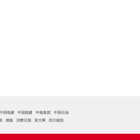
中国电建
中国能建
中核集团
中国石油
浪
搜狐
消费日报
英大网
四川能投