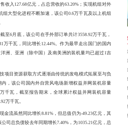
入127.68亿元，占总营收的63.20%；实现机组对外
业机组大型化进程不断加速，该公司0.6万千瓦及以上机组
。
截至
6月底，该公司在手外部订单共计3558.92万千瓦，
7.31万千瓦，同比增长12.44%。作为最早走出国门的国内
洋洲、亚洲（除中国）及南美洲的装机量均已超过1吉
项目资源获取方式逐渐由传统的发电模式拓展至与负
期内，该公司国内外自营风电场新增权益并网装机容量
22.5万千瓦，截至报告期末，全球累计权益并网装机容量
.92万千瓦。
现金流虽然同比增长
8.81%，但总值仍为-49.23亿元，其
公司总负债较去年同期增长7.40%，为1035.21亿元，总