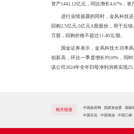
资产1442.12亿元，同比增长4.67%，资
进行业绩披露的同时，金风科技还发
回购
2.5亿元-5亿元A股股份，用于后
万股，回购价格不超过11.40元/股。
国金
证券
表示，金风科技大功率风
创新高，环比一季度增长约
10%，同
该公司2024年全年归母净利润将实现25
中国政府网
国家发改委
国家
相关链接
中国石化
中国海油
中国三峡