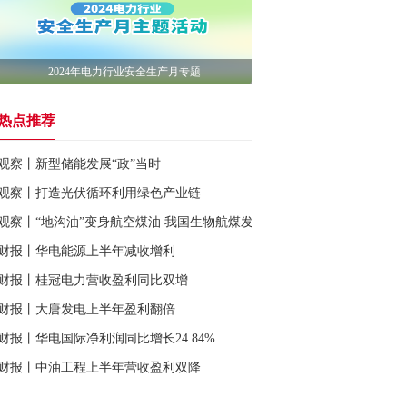
2024年电力行业安全生产月专题
热点推荐
观察丨新型储能发展“政”当时
观察丨打造光伏循环利用绿色产业链
观察丨“地沟油”变身航空煤油 我国生物航煤发展前景广阔
财报丨华电能源上半年减收增利
财报丨桂冠电力营收盈利同比双增
财报丨大唐发电上半年盈利翻倍
财报丨华电国际净利润同比增长24.84%
财报丨中油工程上半年营收盈利双降