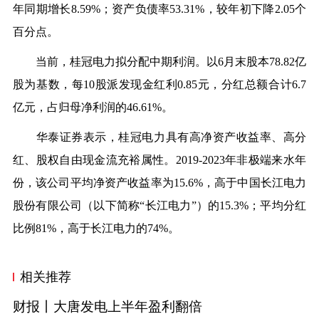
年同期增长8.59%；资产负债率53.31%，较年初下降2.05个
百分点。
当前，桂冠电力拟分配中期利润。以
6月末股本78.82亿
股为基数，每10股派发现金红利0.85元，分红总额合计6.7
亿元，占归母净利润的46.61%。
华泰证券表示，桂冠电力具有高净资产收益率、高分
红、股权自由现金流充裕属性。
2019-2023年非极端来水年
份，该公司平均净资产收益率为15.6%，高于中国长江电力
股份有限公司（以下简称“长江电力”）的15.3%；平均分红
比例81%，高于长江电力的74%。
相关推荐
财报丨大唐发电上半年盈利翻倍