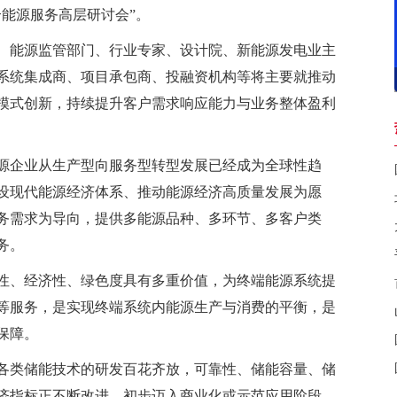
能源服务高层研讨会”。
能源监管部门、行业专家、设计院、新能源发电业主
系统集成商、项目承包商、投融资机构等将主要就推动
模式创新，持续提升客户需求响应能力与业务整体盈利
企业从生产型向服务型转型发展已经成为全球性趋
设现代能源经济体系、推动能源经济高质量发展为愿
务需求为导向，提供多能源品种、多环节、多客户类
务。
、经济性、绿色度具有多重价值，为终端能源系统提
等服务，是实现终端系统内能源生产与消费的平衡，是
保障。
类储能技术的研发百花齐放，可靠性、储能容量、储
济指标正不断改进，初步迈入商业化或示范应用阶段，