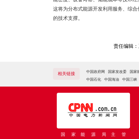
这将为分布式能源开发利用服务、综合
的技术支撑。
责任编辑
中国政府网
国家发改委
国家
相关链接
中国石化
中国海油
中国三峡
国 家 能 源 局 主 管