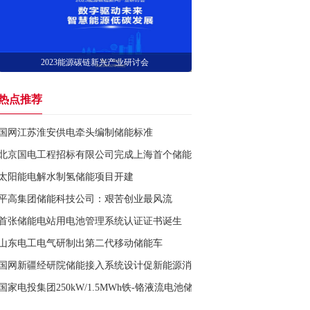
2023能源碳链新兴产业研讨会
热点推荐
国网江苏淮安供电牵头编制储能标准
北京国电工程招标有限公司完成上海首个储能调频项目招标工作
太阳能电解水制氢储能项目开建
平高集团储能科技公司：艰苦创业最风流
首张储能电站用电池管理系统认证证书诞生
山东电工电气研制出第二代移动储能车
国网新疆经研院储能接入系统设计促新能源消纳
国家电投集团250kW/1.5MWh铁-铬液流电池储能示范项目完成核心设备