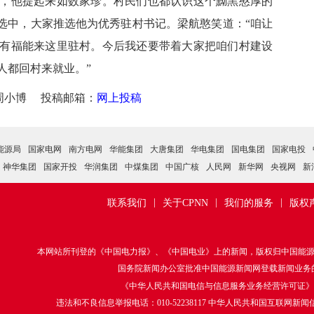
，他提起来如数家珍。村民们也都认识这个黝黑憨厚的
评选中，大家推选他为优秀驻村书记。梁航憨笑道：“咱让
有福能来这里驻村。今后我还要带着大家把咱们村建设
人都回村来就业。”
周小博 投稿邮箱：
网上投稿
能源局
国家电网
南方电网
华能集团
大唐集团
华电集团
国电集团
国家电投
神华集团
国家开投
华润集团
中煤集团
中国广核
人民网
新华网
央视网
新
|
|
|
联系我们
关于CPNN
我们的服务
版权
本网站所刊登的《中国电力报》、《中国电业》上的新闻，版权归中国能
国务院新闻办公室批准中国能源新闻网登载新闻业务的函：
《中华人民共和国电信与信息服务业务经营许可证》 编号：京
违法和不良信息举报电话：010-52238117 中华人民共和国互联网新闻信息