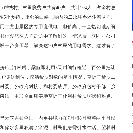
帮扶村。村里脱贫户共有
40户，共计104人，占全村总
在5个乡镇，相邻的西峡县境内的二郎坪乡还住着两户。
用二龙山景区的专用变供电，电价高，一直热切地期盼
书记梁航在入户走访中了解到这一情况后，立即向公司
增一台变压器，解决这20户村民的用电需求。这才有了
进驻让河村后，梁航即利用3天时间行程近二百公里把让
部入户走访到位，摸清帮扶对象的基本情况，掌握了帮扶工
村委、乡政府对接，和村委成员、乡政府包村干部、乡
谈话，更加全面翔实地掌握了让河村帮扶现状和难点、
旱天气席卷全国。内乡县境内在7月和8月整整两个月没
和储水窖里积满了淤泥，村民们急需引水生活。望着村