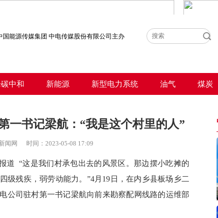
中国能源传媒集团 中电传媒股份有限公司主办
峰碳中和
新能源
新型电力系统
油气
煤炭
第一书记梁航：“我是这个村里的人”
新闻网
时间：
2023-05-08 17:09
报道 “
这是我们村承包出去的风景区。那边
摆小吃摊的
四级残疾，弱劳动能力。
”
4月19日，在内乡县板场乡二
电公司驻村第一书记梁航向前来勘察配网线路的运维部