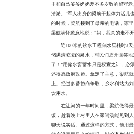
里和自己爷爷奶奶差不多岁数的留守老
清淤。”军人出身的梁航干起体力活儿
的时候，梁航接到了母亲的电话，家里
梁航满怀歉意地说：“妈，我真的走不
近
100米的饮水工程储水窖耗时3
储满清凌凌的泉水，村民们眉开眼笑地
了！”用储水窖蓄水只是权宜之计，必
还得靠政府政策。拿定了主意，梁航就
上。经过多番协商争取，乡水利站为刘
饮用水。
在让河的一年时间里，梁航做得最多
饭，趁着晚上村里人在家喝汤能见到人
聊天说实话。通过这样的方式，他用最