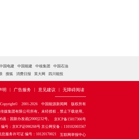
中国电建
中国能建
中核集团
中国石油
浪
搜狐
消费日报
英大网
四川能投
|
|
|
声明
广告服务
意见建议
无障碍阅读
Copyright© 2001-
2026
中国能源新闻网 版权所有
源传媒集团有限公司所有。未经授权，禁止下载使用。
国新办发函[2000]232号。
京ICP备15017366号
ICP证090268号 京公网安备：110102003567
服务许可证 编号：10120170021
互联网举报中心