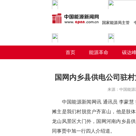
国家能源局主管
首页
能源革命
碳达
国网内乡县供电公司驻村
来源：
中国能源
中国能源新闻网讯 通讯员
李蒙慧
摊主是我们村
脱贫户
齐富山，他是肢体
龙山风景区大门外，国网河南内乡县供
同事贾中旭一行四人介绍道
。