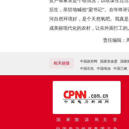
贫户谁家里是个啥情况，以啥谋生过活
后生，亲切地喊他
“梁书记”。在年终
河自然环境好，是个天然氧吧。我真是
成美丽现代化的农村，让在外面打工的
责任编辑：
中国政府网
国家发改委
国家
相关链接
中国石化
中国海油
中国三峡
国 家 能 源 局 主 管
中 国 电 力 传 媒 集 团 主 办