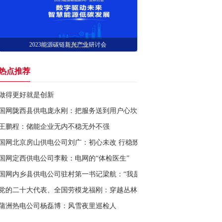
2023能源碳链新兴产业研讨会
热点推荐
做得更好就是创新
国网陇西县供电庞永刚：把服务送到用户心坎上
王鹏程：储能企业无内不稳无外不强
国网北京房山供电公司刘广：初心未改 行稳致远
国网定西供电公司李毅：电网的“体检医生”
国网内乡县供电公司驻村第一书记梁航：“我是这个村里的人”
党的二十大代表、全国劳模龙福刚：穿越丛林巡线 守护万家灯火
蒲洲热电公司杨磊博：风雪夜里巡检人