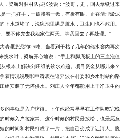
人，梁航对驻村队员张波说：“波哥，走，回去拿锨过来
也是一把好手，一锨接着一锨，有板有眼。正在清理淤泥
的下水道堵了，洗碗池里满是脏水，卫生间也不敢用。
开。要不你先去我姐家住两天。等我回去了再处理。”
天共清理淤泥约0.5吨。当看到干枯了几年的储水窖内再次
来挑水时，梁航开心地说：“手上和脚底板上的三血泡值
须从根本上解决刘庄组的饮水难题。项目资金从哪儿来？
拿着情况说明和申请表往返奔波在村委和乡水利站的路
庄组安装了无塔供水。刘庄人全年都能用上干净卫生的
的事就是入户访谈。下午他经常早早在工作队吃完晚
的时候入户拉家常。这个时候的村民最放松，也最愿意
短的时间和村民打成了一片，把自己变成了让河人。脱