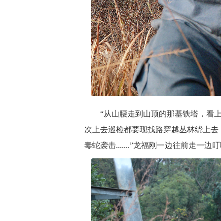
“从山腰走到山顶的那基铁塔，看上去
次上去巡检都要现找路穿越丛林绕上去
毒蛇袭击.......”龙福刚一边往前走一