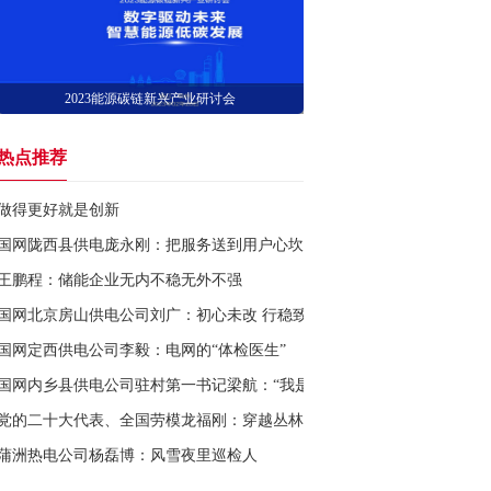
2023能源碳链新兴产业研讨会
热点推荐
做得更好就是创新
国网陇西县供电庞永刚：把服务送到用户心坎上
王鹏程：储能企业无内不稳无外不强
国网北京房山供电公司刘广：初心未改 行稳致远
国网定西供电公司李毅：电网的“体检医生”
国网内乡县供电公司驻村第一书记梁航：“我是这个村里的人”
党的二十大代表、全国劳模龙福刚：穿越丛林巡线 守护万家灯火
蒲洲热电公司杨磊博：风雪夜里巡检人