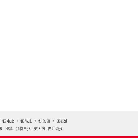
中国电建
中国能建
中核集团
中国石油
浪
搜狐
消费日报
英大网
四川能投