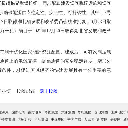
瓦超超临界燃煤机组，同步配套建设烟气脱硫设施和烟气
一步确保能源供应稳定性、安全性、可持续性。其中，7号
月13日取得湖北省发展和改革委员会核准批复，6月23日取
万千瓦
）项目于2022年12月30日取得湖北省发展和改革
利于优化国家能源资源配置。建成后，可有效满足湖
通道上的电源支撑，提高通道的安全稳定裕度，增加火
行条件，对促进区域经济的快速发展具有十分重要的意
周小博 投稿邮箱：
网上投稿
能源局
国家电网
南方电网
华能集团
大唐集团
华电集团
国电集团
国家电投
神华集团
国家开投
华润集团
中煤集团
中国广核
人民网
新华网
央视网
新