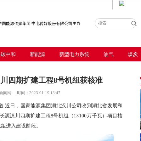
中国能源传媒集团 中电传媒股份有限公司主办
峰碳中和
新能源
新型电力系统
油气
煤炭
川四期扩建工程8号机组获核准
新闻网
时间：
2023-01-19 13:47
道 近日
，
国家能源集团
湖北汉川公司收到湖北省发展和
长源汉川四期扩建工程
8号机组（1×100万千瓦）项目核
机组进入建设阶段。