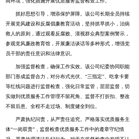
商环境
，强化措施开展
优质服务监督检查
工作。
抓好
思想
引导，增添保护屏障。
该公司
长期
全员
持续
开展党风建设和反腐倡廉教育活动，坚持抓早抓小，治病
救人的原则，通过观看
反腐败、漠视群众
典型案例警示，
参观党风廉政教育馆，开展廉洁谈话等多种形式
，增强党
员干部的责任意识和法律意识。
加强
监督
检查，确保工作实效。
该公司
纪委
协同职能
部门形成监督合力
，对
分布式光伏、“三指定”、吃拿卡要
等红线问题
进行监督检查，强化日常监管，层层监督，切
实做到
优质服务
工作
管理
不留死角、
监督
不打折扣、整改
不留后患、全程不走过场、制度健全到位。
严肃
执纪问责，
从严
责任追究。严格
落实优质服务
主
体
“一岗双责”
，监督检查
优质服务
工作中的遵章守纪情