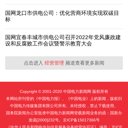
国网龙口市供电公司：优化营商环境实现双碳目
标
国网宜春丰城市供电公司召开2022年党风廉政建
设和反腐败工作会议暨警示教育大会
点击进入
经营管理
频道查看更多新闻
Copyright © 2001-2020 中国电力新闻网 版权所有
本网站所刊登的《中国电力报》、《中国电业》上的新闻，版权归
中国电力传媒集团有限公司所有。未经授权，禁止下载使用。
国务院新闻办公室批准中国电力新闻网登载新闻业务的函：国新办
发函[2000]232号。京ICP备15017366号
《中华人民共和国电信与信息服务业务经营许可证》 编号：京ICP