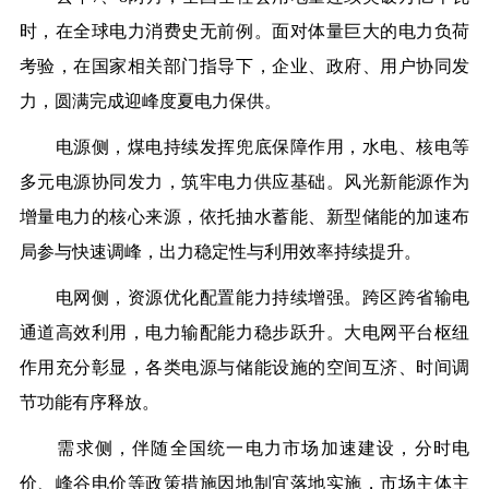
时，在全球电力消费史无前例。面对体量巨大的电力负荷
考验，在国家相关部门指导下，企业、政府、用户协同发
力，圆满完成迎峰度夏电力保供。
电源侧，煤电持续发挥兜底保障作用，水电、核电等
多元电源协同发力，筑牢电力供应基础。风光新能源作为
增量电力的核心来源，依托抽水蓄能、新型储能的加速布
局参与快速调峰，出力稳定性与利用效率持续提升。
电网侧，资源优化配置能力持续增强。跨区跨省输电
通道高效利用，电力输配能力稳步跃升。大电网平台枢纽
作用充分彰显，各类电源与储能设施的空间互济、时间调
节功能有序释放。
需求侧，伴随全国统一电力市场加速建设，分时电
价、峰谷电价等政策措施因地制宜落地实施，市场主体主