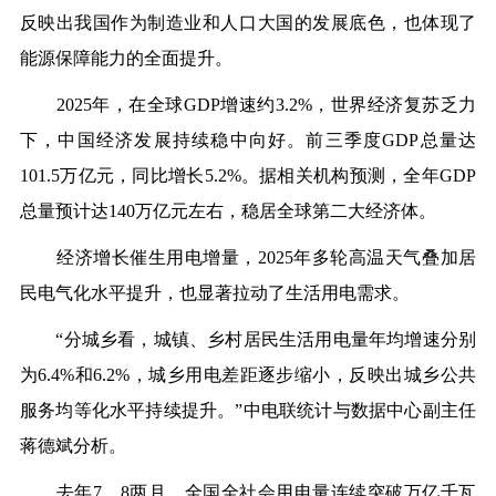
反映出我国作为制造业和人口大国的发展底色，也体现了
能源保障能力的全面提升。
2025年，在全球GDP增速约3.2%，世界经济复苏乏力
下，中国经济发展持续稳中向好。前三季度GDP总量达
101.5万亿元，同比增长5.2%。据相关机构预测，全年GDP
总量预计达140万亿元左右，稳居全球第二大经济体。
经济增长催生用电增量，
2025年多轮高温天气叠加居
民电气化水平提升，也显著拉动了生活用电需求。
“分城乡看，城镇、乡村居民生活用电量年均增速分别
为6.4%和6.2%，城乡用电差距逐步缩小，反映出城乡公共
服务均等化水平持续提升。”中电联统计与数据中心副主任
蒋德斌分析。
去年
7、8两月，全国全社会用电量连续突破万亿千瓦