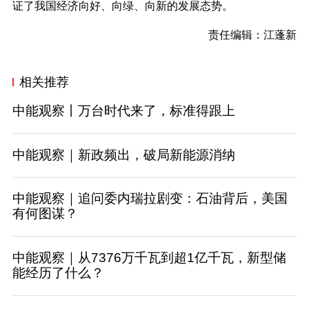
证了我国经济向好、向绿、向新的发展态势。
责任编辑：江蓬新
相关推荐
中能观察丨万台时代来了，标准得跟上
中能观察｜新政频出，破局新能源消纳
中能观察｜追问委内瑞拉剧变：石油背后，美国
有何图谋？
中能观察｜从7376万千瓦到超1亿千瓦，新型储
能经历了什么？