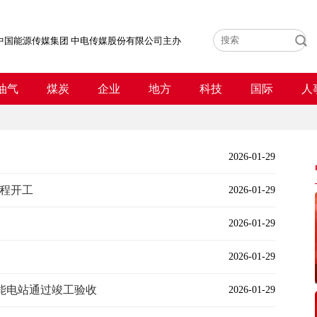
中国能源传媒集团 中电传媒股份有限公司主办
油气
煤炭
企业
地方
科技
国际
人
2026-01-29
工程开工
2026-01-29
2026-01-29
2026-01-29
能电站通过竣工验收
2026-01-29