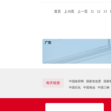
首页
上10页
上一页
11
12
13
中国政府网
国家发改委
国家
相关链接
中国石化
中国海油
中国三峡