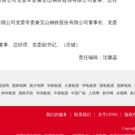
有限公司党委常委兼宝山钢铁股份有限公司董事、总经
有限公司党委常委兼宝山钢铁股份有限公司董事长、党委
司董事、总经理、党委副书记。（
庄键
）
责任编辑：沈馨蕊
能源局
国家电网
南方电网
华能集团
大唐集团
华电集团
国电集团
国家电投
神华集团
国家开投
华润集团
中煤集团
中国广核
人民网
新华网
央视网
新
|
|
|
我们的服务
联系我们
关于CPNN
版权
Copyrig