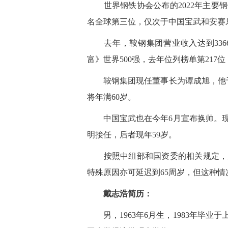
世界钢铁协会公布的2022年主要钢
名全球第三位，仅次于中国宝武和安赛
去年，鞍钢集团营业收入达到3366
富》世界500强，去年位列榜单第217
鞍钢集团现任董事长为谭成旭，他于20
将年满60岁。
中国宝武
也在今年6月宣布换帅。
明
接任，后者现年59岁。
按照中组部和国资委的相关规定，大型
特殊原因亦可延迟到65周岁，但这种情
戴志浩简历：
男，1963年6月生，1983年毕业于