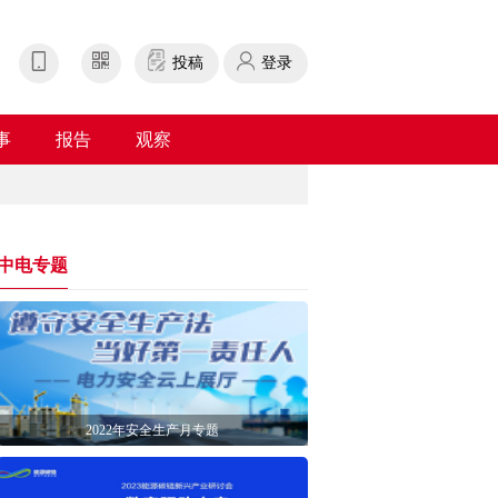
投稿
登录
事
报告
观察
中电专题
2022年安全生产月专题