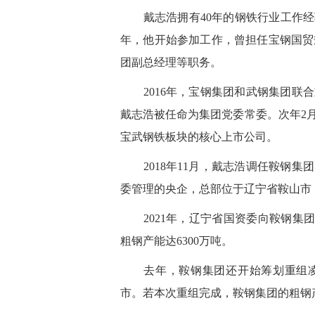
戴志浩拥有40年的钢铁行业工作经验
年，他开始参加工作，曾担任宝钢国贸规划
团副总经理等职务。
2016年，宝钢集团和武钢集团联合
戴志浩被任命为集团党委常委。次年2
宝武钢铁板块的核心上市公司。
2018年11月，戴志浩调任鞍钢集
委管理的央企，总部位于辽宁省鞍山市，
2021年，辽宁省国资委向鞍钢集
粗钢产能达6300万吨。
去年，鞍钢集团还开始筹划重组凌钢
市。若本次重组完成，鞍钢集团的粗钢产