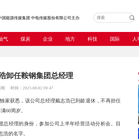
中国能源传媒集团 中电传媒股份有限公司主办
油气
煤炭
企业
地方
科技
国际
人
浩卸任鞍钢集团总经理
新闻
时间：
2023-08-02 09:47
独家获悉，该公司总经理戴志浩已到龄退休，不再担任
满60周岁。
团总经理的身份，参加公司上半年经营活动分析会。目
志浩的名字。