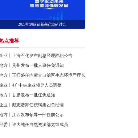
2023能源碳链新兴产业研讨会
热点推荐
企业丨上海石化发布副总经理辞职公告
地方丨贵州发布一批人事任免通知
地方丨王旺盛任内蒙古自治区生态环境厅厅长
企业丨4户中央企业领导人员调整
地方丨甘肃发布一批任免通知
企业丨戴志浩卸任鞍钢集团总经理
地方丨江西发布领导干部任前公示
部委丨许大纯任自然资源部党组成员