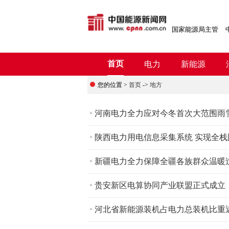
国家能源局主管
首页
电力
新能源
您的位置 >
首页
->
地方
河南电力全力应对今冬首次大范围雨
陕西电力用电信息采集系统 实现全栈
新疆电力全力保障全疆各族群众温暖
贵安新区电算协同产业联盟正式成立
河北省新能源装机占电力总装机比重近