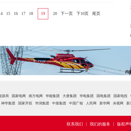
14
15
16
17
18
19
20
下一页
下10页
尾页
能源局
国家电网
南方电网
华能集团
大唐集团
华电集团
国电集团
国家电投
神华集团
国家开投
华润集团
中煤集团
中国广核
人民网
新华网
央视网
新
|
|
联系我们
我们的服务
版权声