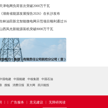
天津电网负荷首次突破2000万千瓦
《湖南省能源发展报告2026》在长沙发布
吉林油田新北智能微电网示范项目顺利通过168小时离网测试
山西风光新能源装机突破8000万千瓦
中国电建
中国能建
中核集团
中国石油
浪
搜狐
消费日报
英大网
四川能投
|
|
|
|
明
广告服务
意见建议
无障碍阅读