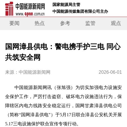
 国家能源局主管 
 中国能源传媒集团有限公司主办     
要闻
热点
参考
监管
观点
国网漳县供电：警电携手护三电 同心
共筑安全网
来源：中国能源新闻网
2026-06-01
中
国能源新闻网讯
（张旭强）
为切实加强电力设施安
全保护工作，严厉打击盗窃、破坏电力设施违法行为，保
障辖
区内电力
线路安全稳定运行，国网甘肃漳县供电公司
（简称“国网漳县供电”）于5
月
17
日
联合漳县公安机关
开展
5.17三电设施保护联合宣传
专项行动
。