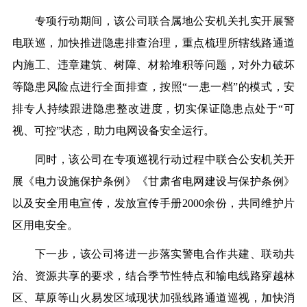
专项行动
期间
，该公司联合属地
公安机关
扎实开展警
电联巡，加快推进隐患排查治理，重点梳理所辖线路通道
内施工、违章建筑、树障、材耠堆积等问题，对外力破坏
等隐患风险点进行全面排查，按照“一患一档”的模式，安
排专人持续跟进
隐患整改进度
，切实保证隐患点处于“可
视、可控”状态
，
助力电网设备安全运行。
同时，
该公司
在
专项
巡视
行动
过程中
联合公安机关开
展《电力设施保护条例》
《甘肃省电网建设与保护条例》
以及安全用电宣传，发放宣传手册2000余份
，
共同维护片
区
用电
安全。
下一步，该公司将
进一步
落实
警电
合作共建、联动共
治、资源共享的要求，
结合季节性特点和输电线路穿越林
区、草原等山火易发区域现状加强线路通道巡视，加快消