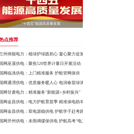
“十四五”能源高质量发展
热点推荐
兰州倚能电力：植绿护绿践初心 凝心聚力促发展
国网巫溪供电：聚焦520世界计量日开展活动
国网临洮供电：上门精准服务 护航管网保供
国网通渭供电：优质服务暖人心 电润春苗绿满棚
国网甘肃电力：精准服务“新能源+乡村振兴”
国网金昌供电：电力护航育苗季 精准保电助丰收
国网金昌供电：双电源稳供电 护航学子赶考路
国网开州供电：未雨绸缪保供电 护航高考“电力满格”