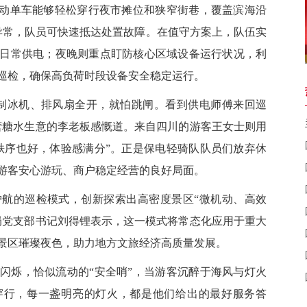
电动单车能够轻松穿行夜市摊位和狭窄街巷，覆盖滨海沿
异常，队员可快速抵达处置故障。在值守方案上，队伍实
日常供电；夜晚则重点盯防核心区域设备运行状况，利
巡检，确保高负荷时段设备安全稳定运行。
冰机、排风扇全开，就怕跳闸。看到供电师傅来回巡
营糖水生意的李老板感慨道。来自四川的游客王女士则用
秩序也好，体验感满分”。正是保电轻骑队队员们放弃休
游客安心游玩、商户稳定经营的良好局面。
的巡检模式，创新探索出高密度景区“微机动、高效
局党支部书记刘得锂表示，这一模式将常态化应用于重大
景区璀璨夜色，助力地方文旅经济高质量发展。
烁，恰似流动的“安全哨”，当游客沉醉于海风与灯火
穿行，每一盏明亮的灯火，都是他们给出的最好服务答