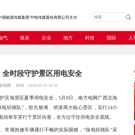
中国能源传媒集团 中电传媒股份有限公司主办
油气
煤炭
企业
地方
科技
国际
人
：全时段守护景区用电安全
新闻网
时间：
2026-05-21 14:31
滨海景区夏季用电安全，5月8日，南方电网广西北海
保电轻骑队”，驻扎银滩、侨港两大核心景区，实行24小
电动单车穿行于景区街巷，全方位守住供电安全底线。
常规抢修车辆通行不畅的实际困难，“保电轻骑队”采