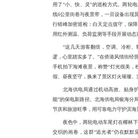
用了“小、快、灵”的巡检方式。两轮
线6公里街巷与夜景带，一旦设备出现
行错峰加密巡检：白天定点值守，保障
用红外测温、负荷监测等手段开展动态
“这几天游客翻倍，空调、冷柜、制
逻，心里踏实多了。”在侨港风情街经
手机拍下海滩夜景，称赞“灯光很美，
假、昼夜坚守，换来了景区灯火璀璨、
北海供电局通过机动高效、贴身护航
能”的保电新路径。北海供电局银海分
节庆和旅游旺季，用可靠电力守护滨海
夜色中，两轮电动车尾灯在椰林下闪
交织的画卷，这群“追光者”仍在默默