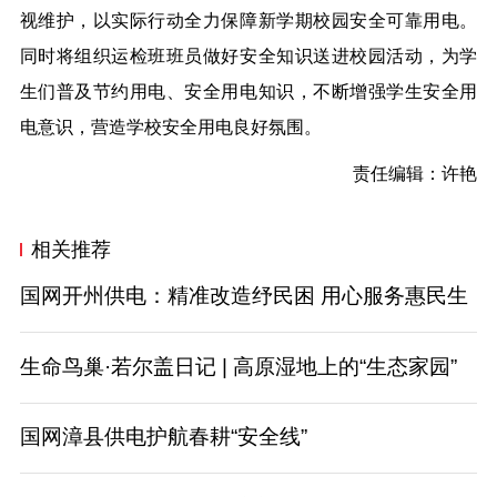
视维护，以实际行动全力保障新学期校园安全可靠用电。
同时将组织运检班班员做好安全知识送进校园活动，为学
生们普及节约用电、安全用电知识，不断增强学生安全用
电意识，营造学校安全用电良好氛围。
责任编辑：许艳
相关推荐
国网开州供电：精准改造纾民困 用心服务惠民生
生命鸟巢·若尔盖日记 | 高原湿地上的“生态家园”
国网漳县供电护航春耕“安全线”