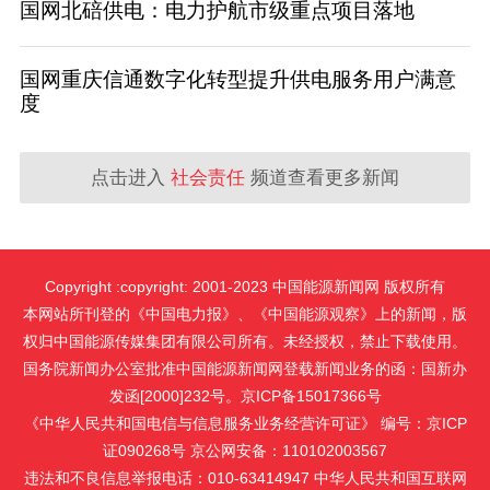
国网北碚供电：电力护航市级重点项目落地
国网重庆信通数字化转型提升供电服务用户满意
度
点击进入
社会责任
频道查看更多新闻
Copyright :copyright: 2001-2023 中国能源新闻网 版权所有
本网站所刊登的《中国电力报》、《中国能源观察》上的新闻，版
权归中国能源传媒集团有限公司所有。未经授权，禁止下载使用。
国务院新闻办公室批准中国能源新闻网登载新闻业务的函：国新办
发函[2000]232号。京ICP备15017366号
《中华人民共和国电信与信息服务业务经营许可证》 编号：京ICP
证090268号 京公网安备：110102003567
违法和不良信息举报电话：010-63414947 中华人民共和国互联网