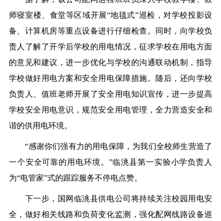
师寝室楼、食堂等区域开展“地毯式”巡检，对学校投影设
备、计算机房等重点设备进行仔细检查。同时，向学校负
责人了解了开学后学校的用电情况，征求学校在用电方面
的意见和建议，进一步优化与学校的沟通联动机制，指导
学校做好用电方案和安全用电保障措施。随后，还向学校
负责人、值班老师开展了安全用电知识宣传，进一步提高
学校安全用电意识，规范安全用电管理，全力营造安全和
谐的供用电环境。
“感谢你们强有力的用电保障，为我们全校师生营造了
一个安全可靠的用电环境。”临洮县第一实验小学负责人
为“电管家”式的跟踪服务不停电点赞。
下一步，国网临洮县供电公司将持续关注校园用电安
全，做好相关线路和负荷变化监测，强化配网线路设备巡