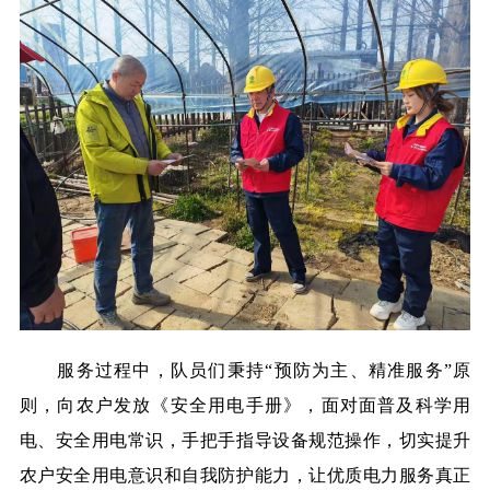
服务过程中，队员们秉持“预防为主、精准服务”原
则，向农户发放《安全用电手册》，面对面普及科学用
电、安全用电常识，手把手指导设备规范操作，切实提升
农户安全用电意识和自我防护能力，让优质电力服务真正