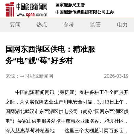
 国家能源局主管 
 中国能源传媒集团有限公司主办     
要闻
热点
参考
监管
电力
国网东西湖区供电：精准服
务“电”靓“莓”好乡村
来源：中国能源新闻网
2026-03-19
中国能源新闻网讯（
荣忆涵
）
春耕备耕工作全面展开
之际，为切实保障农业生产用电安全可靠，3月13日上午，
国网湖北武汉市东西湖区供电公司（简称“国网东西湖区供
电”）吴家山供电服务站携手慈惠农业服务站、鸦渡社区，
深入慈惠草莓种植基地——这里三个大棚总计两百多亩，