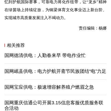
忆到护航国际赛事，可靠电力将化作纽带，让“龙乡”精神
在绿茵场上持续绽放，为铜梁体育文化事业迈上新台阶、
实现城市高质量发展注入不竭动力。
责任编辑：杨娜
相关推荐
国网德清供电：人勤春来早 带电作业忙
国网岷县供电：电力护航开斋节民族团结“电”力足
国网宝应供电：极速增容解养殖户燃眉之急
国网重庆信通公司开展3.15信息客服优质服务联
合活动