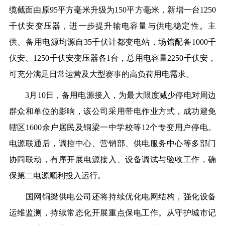
缆截面由原95平方毫米升级为150平方毫米，新增一台1250
千伏安变压器，进一步提升输电容量与供电稳定性。主
供、备用电源均源自35千伏计都变电站，场馆配备1000千
伏安、1250千伏安变压器各1台，总用电容量2250千伏安，
可充分满足日常运营及大型赛事的高负荷用电需求。
3月10日，备用电源接入，为最大限度减少停电对周边
群众和单位的影响，该公司采用带电作业方式，成功避免
辖区1600余户居民及铜梁一中学校等12个专变用户停电。
电源联通后，调控中心、营销部、供电服务中心等多部门
协同联动，有序开展电源接入、设备调试与验收工作，确
保第二电源顺利投入运行。
国网铜梁供电公司还将持续优化电网结构，强化设备
运维监测，持续常态化开展重点保电工作。从守护城市记