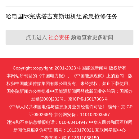
哈电国际完成塔吉克斯坦机组紧急抢修任务
点击进入
社会责任
频道查看更多新闻
Copyright :copyright: 2001-2023 中国能源新闻网 版权所有
本网站所刊登的《中国电力报》、《中国能源观察》上的新闻，版
权归中国能源传媒集团有限公司所有。未经授权，禁止下载使用。
国务院新闻办公室批准中国能源新闻网登载新闻业务的函：国新办
发函[2000]232号。京ICP备15017366号
《中华人民共和国电信与信息服务业务经营许可证》 编号：京ICP
证090268号 京公网安备：110102003567
违法和不良信息举报电话：010-63414947 中华人民共和国互联网
新闻信息服务许可证 编号：10120170021
互联网举报中心
广告直拨：赵飞 13511058150