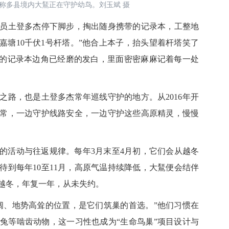
称多县境内大鵟正在守护幼鸟。刘玉斌 摄
土登多杰停下脚步，掏出随身携带的记录本，工整地
住嘉塘10千伏1号杆塔。”他合上本子，抬头望着杆塔笑了
他的记录本边角已经磨的发白，里面密密麻麻记着每一处
，也是土登多杰常年巡线守护的地方。从2016年开
常，一边守护线路安全，一边守护这些高原精灵，慢慢
活动与往返规律。每年3月末至4月初，它们会从越冬
待到每年10至11月，高原气温持续降低，大鵟便会结伴
越冬，年复一年，从未失约。
、地势高耸的位置，是它们筑巢的首选。”他们习惯在
兔等啮齿动物，这一习性也成为“生命鸟巢”项目设计与