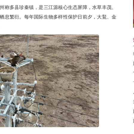
称多县珍秦镇，是三江源核心生态屏障，水草丰茂、
栖息繁衍。每年国际生物多样性保护日前夕，大鵟、金
。