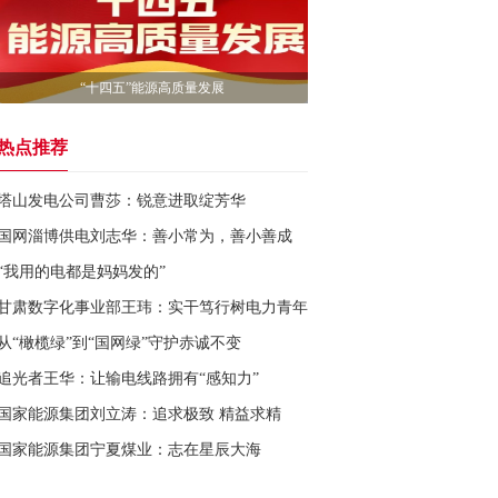
“十四五”能源高质量发展
热点推荐
塔山发电公司曹莎：锐意进取绽芳华
国网淄博供电刘志华：善小常为，善小善成
“我用的电都是妈妈发的”
甘肃数字化事业部王玮：实干笃行树电力青年新标杆
从“橄榄绿”到“国网绿”守护赤诚不变
追光者王华：让输电线路拥有“感知力”
国家能源集团刘立涛：追求极致 精益求精
国家能源集团宁夏煤业：志在星辰大海