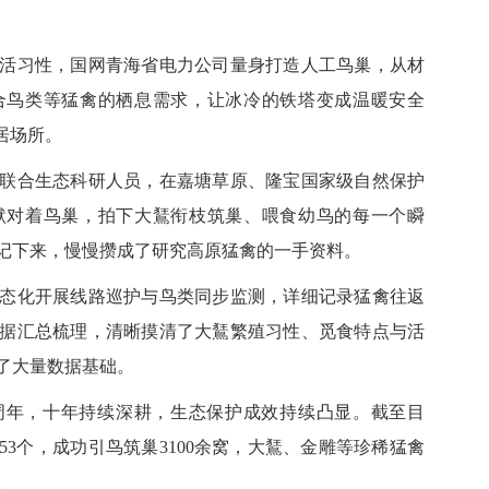
习性，国网青海省电力公司量身打造人工鸟巢，从材
合鸟类等猛禽的栖息需求，让冰冷的铁塔变成温暖安全
居场所。
合生态科研人员，在嘉塘草原、隆宝国家级自然保护
默对着鸟巢，拍下大鵟衔枝筑巢、喂食幼鸟的每一个瞬
记下来，慢慢攒成了研究高原猛禽的一手资料。
化开展线路巡护与鸟类同步监测，详细记录猛禽往返
据汇总梳理，清晰摸清了大鵟繁殖习性、觅食特点与活
了大量数据基础。
年，十年持续深耕，生态保护成效持续凸显。截至目
53个，成功引鸟筑巢3100余窝，大鵟、金雕等珍稀猛禽
。