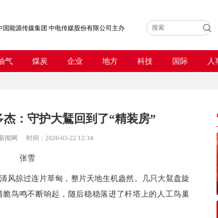
中国能源传媒集团 中电传媒股份有限公司主办
油气
煤炭
企业
地方
科技
国际
人
杰：守护大鵟回到了“精装房”
新闻网
时间：
2026-05-22 12:34
张雪
风掠过连片草甸，整片天地生机盎然。几只大鵟盘旋
清脆鸟鸣不断响起，随后稳稳落进了杆塔上的人工鸟巢