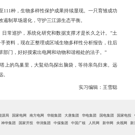
111种，生物多样性保护成果持续显现。一只育雏成功
效遏制草场退化，守护三江源生态平衡。
日常巡护，系统化研究和数据支撑才是长久之计。”土
一手资料，现在正整理成区域生物多样性分析报告，往后
草部门，好好摸索出电网和动物和谐相处的法子。”
上的鸟巢里，大鵟幼鸟探出脑袋，等待亲鸟归来。远
远。
实习编辑：王雪聪
能源局
国家电网
南方电网
华能集团
大唐集团
华电集团
国电集团
国家电投
神华集团
国家开投
华润集团
中煤集团
中国广核
人民网
新华网
央视网
新