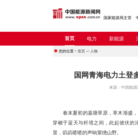
国家能源局主管
首页
电力
新能源
您的位置 >
首页
->
人物
国网青海电力土登多
来源：
中国能源
春末夏初的嘉塘草原，草木渐盛，清
穿梭于蓝天与杆塔之间，此起彼伏的
里，叽叽喳喳的声响萦绕山野。