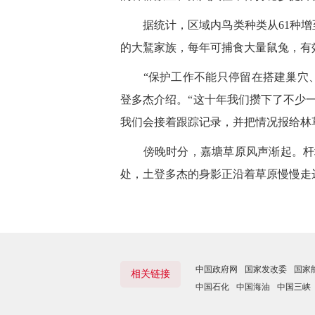
据统计，区域内鸟类种类从61种增至
的大鵟家族，每年可捕食大量鼠兔，有
“保护工作不能只停留在搭建巢穴、
登多杰介绍。“这十年我们攒下了不少
我们会接着跟踪记录，并把情况报给林
傍晚时分，嘉塘草原风声渐起。杆塔
处，土登多杰的身影正沿着草原慢慢走
中国政府网
国家发改委
国家
相关链接
中国石化
中国海油
中国三峡