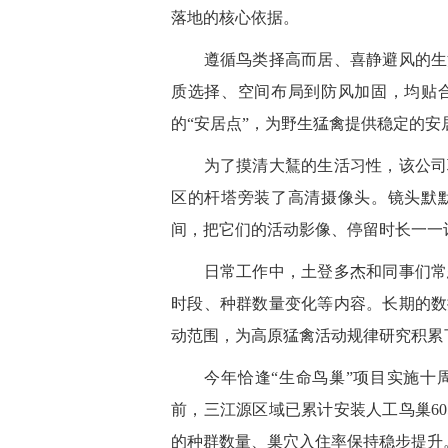
落地的核心依据。
遵循鸟类择高而居、喜静避风的生活
质选择、空间布局到防风加固，均贴
的“安居点”，为野生猛禽提供稳定的安
为了摸清大鵟的生活习性，该公司联
区的杆塔旁装了高清摄像头。镜头默
间，把它们的活动影像、停留时长一一
日常工作中，土登多杰和同事们常态
时段、种群数量变化等内容。长期的数
动范围，为高原猛禽活动规律研究积累
今年恰逢“生命鸟巢”项目实施十周
前，三江源区域已累计安装人工鸟巢60
的种群数量、巢穴入住率保持稳步提升