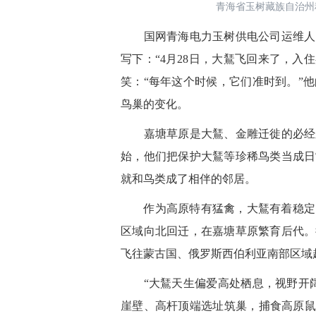
青海省玉树藏族自治州
国网青海电力玉树供电公司运维人员
写下：“4月28日，大鵟飞回来了，入
笑：“每年这个时候，它们准时到。”
鸟巢的变化。
嘉塘草原是大鵟、金雕迁徙的必经之路
始，他们把保护大鵟等珍稀鸟类当成日
就和鸟类成了相伴的邻居。
作为高原特有猛禽，大鵟有着稳定的
区域向北回迁，在嘉塘草原繁育后代。
飞往蒙古国、俄罗斯西伯利亚南部区域
“大鵟天生偏爱高处栖息，视野开阔
崖壁、高杆顶端选址筑巢，捕食高原鼠