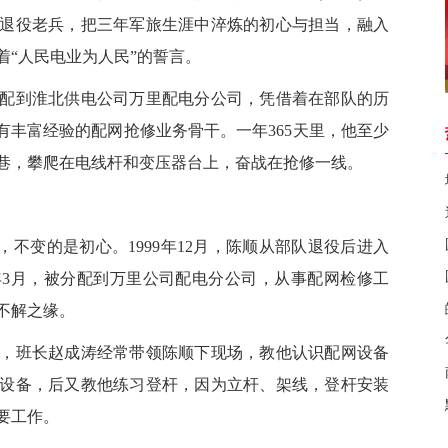
退役老兵，把三年军旅生涯中淬炼的初心与担当，融入
着“人民电业为人民”的誓言。
到淮北供电公司万里配电分公司，凭借着在部队的历
有丰富经验的配网抢修业务骨干。一年365天里，他至少
巷，攀爬在电线杆和变压器台上，奋战在抢修一线。
不变的是初心。1999年12月，陈顺从部队退役后进入
3年3月，被分配到万里公司配电分公司，从事配网检修工
不解之缘。
班长赵成涛经常带领陈顺下现场，教他认识配网设备
设备，后又教他练习登杆，因为立杆、架线，登杆安装
要工作。