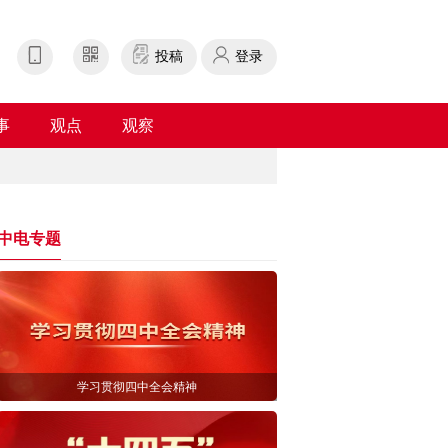
投稿
登录
事
观点
观察
中电专题
学习贯彻四中全会精神