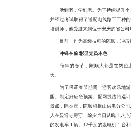
活到老，学到老。为了持续提升个人技
并经过考试取得了送配电线路工工种的
培训师，他受邀来到位于安庆的省公司
目前，作为高级技师的陈顺，冲击特
冲锋在前 彰显党员本色
每年的春节，陈顺大都是在岗位上度过
天。
为了保证春节期间，游客欢乐地游览
园。制定好应急预案、配网线路特巡计
景点，除夕夜，陈顺和相山供电分公司
人在显通寺蹲守，除夕当日从晚上八点
的发电车 1 辆、12千瓦的发电机 1