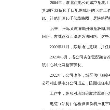
2004年，淮北供电公司成立配电工
责城区32条10千伏配网线路的运维
纸，让他们画10千伏线路图，尽快熟悉
后来，张标又教陈顺开展配网规划设
回路，古城路双回路改为四回路。这些
2009年11月，陈顺通过竞聘，担任
2020年5月，省公司实施营配融合
该中心城北网格班班长。
2022年，公司改革，城区供电服务中
公司相山供电分公司成立，陈顺担任电
工作中，陈顺对班组采取准军事化的
电缆（站房）运检班担负着淮北市区30