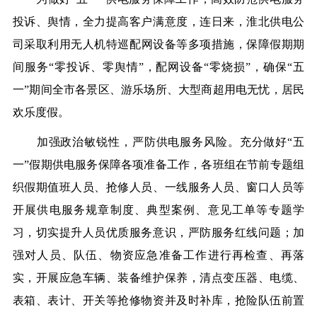
投诉、舆情，全力提高客户满意度，
连日来，
淮北供电公
司
采取
利用无人机特巡配网设备等
多项措施
，保障
假期期
间服务“零投诉、零舆情”，配网设备“零烧损”
，
确保“五
一”期间
全
市各景区、游乐场所、大型商超用电无忧，居民
欢乐度假。
加强政治敏锐性，严防供电服务风险。充分做好“五
一”假期供电服务保障各项准备工作，各班组在节前专题组
织假期值班人员、抢修人员、一线服务人员、窗口人员等
开展供电服务规章制度、典型案例、意见工单等专题学
习，切实提升人员优质服务意识，严防服务红线问题；加
强对人员、队伍、物资应急准备工作进行再检查、再落
实，开展应急车辆、装备维护保养，清点变压器、电缆、
表箱、表计、开关等抢修物资并及时补库，抢险队伍前置