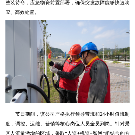
整装待命，应急物资前置部署，确保突发故障能够快速响
应、高效处置。
节日期间，该公司严格执行领导带班和24小时值班制
度，调控、运维、营销等核心岗位人员全员到岗。针对景
区人流量激增的区域，采取“人巡+机巡+智巡”相结合的方