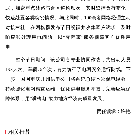
式，加密重点线路与台区巡检频次，实时监控负荷变化，
快速处置各类突发情况。与此同时，100余名网格经理主动
对接村社，在网格群发布节日祝福并收集客户诉求，及时
响应和处理用电问题，以“零距离”服务保障客户优质用
电。
整个节日期间，该公司各专业协同作战，共出动人员
198人次、车辆76台次，有力筑牢了电网安全运行防线。下
一步，国网重庆开州供电公司将系统总结本次保电经验，
持续强化电网精益运维，优化供电服务举措，完善应急保
障体系，用“满格电”助力地方经济高质量发展。
责任编辑：许艳
相关推荐