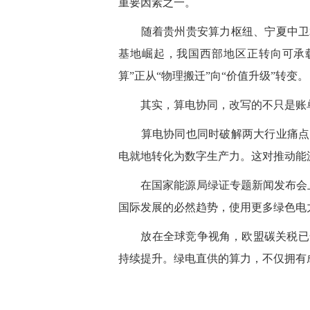
重要因素之一。
随着贵州贵安算力枢纽、宁夏中卫算
基地崛起，我国西部地区正转向可承
算”正从“物理搬迁”向“价值升级”转变。
其实，算电协同，改写的不只是账
算电协同也同时破解两大行业痛点：
电就地转化为数字生产力。这对推动能
在国家能源局绿证专题新闻发布会上
国际发展的必然趋势，使用更多绿色电
放在全球竞争视角，欧盟碳关税已全
持续提升。绿电直供的算力，不仅拥有