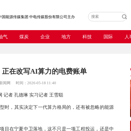
中国能源传媒集团 中电传媒股份有限公司主办
油气
煤炭
企业
地方
科技
国际
人
正在改写AI算力的电费账单
新闻网
时间：
2026-05-18 11:40
 记者 孔德琳
实习记者 王雪聪
型时，其实决定下一代算力格局的，还有被忽略的能源
目在宁夏中卫落地，这不只是一项工程投运，还是中