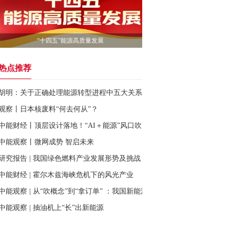
“十四五”能源高质量发展
热点推荐
胡明：关于正确处理能源转型进程中五大关系的若干思考
观察丨日本核废料“何去何从”？
中能财经丨顶层设计落地！“AI＋能源”风口吹向哪？
中能观察丨微网成势 智启未来
研究报告 | 我国绿色燃料产业发展形势及挑战
中能财经 | 霍尔木兹海峡危机下的风光产业
中能观察 | 从“吹概念”到“拿订单” ：我国新能源汽车完成关键跨越
中能观察 | 抽油机上“长”出新能源