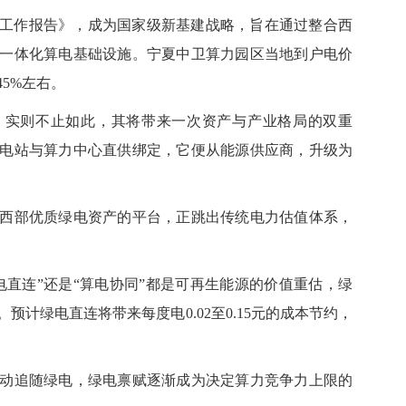
工作报告》，成为国家级新基建战略，旨在通过整合西
一体化算电基础设施。宁夏中卫算力园区当地到户电价
45%左右。
实则不止如此，其将带来一次资产与产业格局的双重
电站与算力中心直供绑定，它便从能源供应商，升级为
部优质绿电资产的平台，正跳出传统电力估值体系，
连”还是“算电协同”都是可再生能源的价值重估，绿
计绿电直连将带来每度电0.02至0.15元的成本节约，
。
追随绿电，绿电禀赋逐渐成为决定算力竞争力上限的