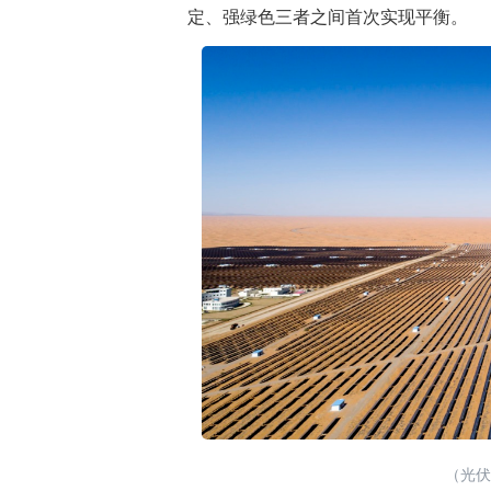
定、强绿色三者之间首次实现平衡。
（光伏