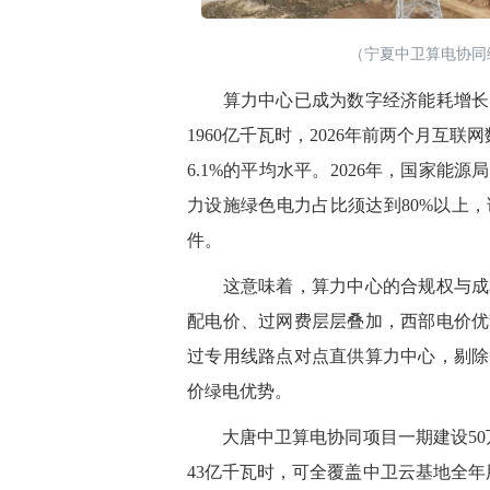
（宁夏中卫算电协同
算力中心已成为数字经济能耗增长的核
1960亿千瓦时，2026年前两个月互
6.1%的平均水平。2026年，国家
力设施绿色电力占比须达到80%以上
件。
这意味着，算力中心的合规权与成本
配电价、过网费层层叠加，西部电价优
过专用线路点对点直供算力中心，剔除
价绿电优势。
大唐中卫算电协同项目一期建设50万
43亿千瓦时，可全覆盖中卫云基地全年