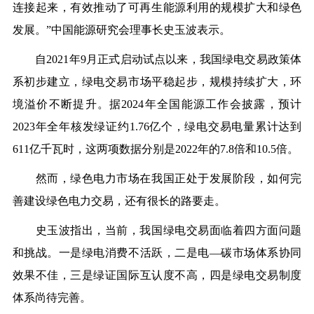
连接起来，有效推动了可再生能源利用的规模扩大和绿色
发展。”中国能源研究会理事长史玉波表示。
自
2021
年
9
月正式启动试点以来，我国绿电交易政策体
系初步建立，
绿电
交易市场平稳起步，规模持续扩大，环
境溢价不断提升。据
2024
年全国能源工作会披露，预计
2023
年全年核发绿证约
1.76
亿个，绿电交易电量累计达到
611
亿千瓦时，这两项数据分别是
2022
年的
7.8
倍和
10.5
倍。
然而，绿色电力市场在我国正
处于
发展阶段，如何完
善建设绿色电力交易，还有很长的路要走。
史玉波指出，当前，我国绿电交易面临着四方面问题
和挑战。一是
绿电
消费不活跃，二是电
—碳市场体系协同
效果不佳，三是
绿
证国际互认度不高，四是绿电交易制度
体系尚待完善。