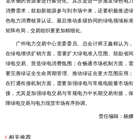
需求侧的资源要进行聚合化。其次是进一步激发绿色电力
消费需求，鼓励新能源参与到市场中来，还要积极推进绿
色电力消费核算认证。最后推动多级协同的绿
电
领域标准
矩阵布局，交易组织要更加精细化。
广州电力交易中心党委委员、总会计师王鑫根认为，
在绿
电
增供扩销方面，需要扩大
绿电
准入范围、鼓励
省
间
绿电交易、营造
绿电
消费氛围；在畅通市场机制方面，需
要完善
绿
证全生命周期管理、推动
绿
证在更大范围应用；
在打通衔接机制方面，需要加强
绿
电与常规电能量市场衔
接，尤其是加强绿电交易与常规电力中长期交易衔接，保
障绿电交易与电力现货市场有序协调。
责任编辑：杨娜
相关推荐