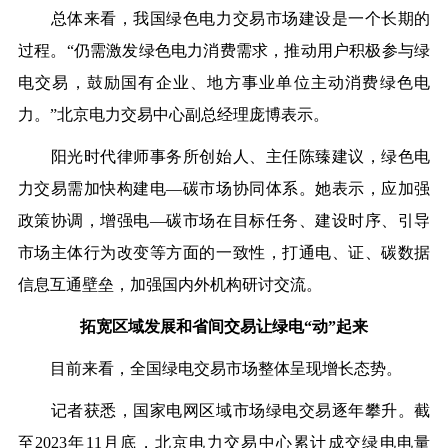
总体来看，我国绿色电力交易市场建设是一个长期的
过程。
“仍需激发绿色电力消费需求，推动用户积极参与绿
电交易，鼓励国有企业、地方事业单位主动消费绿色电
力。”北京电力交易中心副总经理庞博表示。
阳光时代律师事务所创始人、主任陈
臻
建议，绿色电
力交易需加快构建电
—碳市场协同体系。她表示，应加强
政策协调，增强电—碳市场在目标任务、建设时序、引导
市场主体行为改变等方面的一致性，打通电、证、
碳
数据
信息互通壁垒，加强国内外机构研讨交流。
拓宽区域发展和省间交易
让绿电
“动”起来
目前来看，全国
绿电
交易市场整体呈现增长态势。
记者获悉，国家电网区域市场绿电交易逐年攀升。截
至
2023
年
11
月底，北京电力交易中心累计成交
绿
电电量