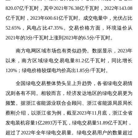
820.07
亿千瓦时，其中
2021
年
76.38
亿千瓦时，
2022
年
143.08
亿千瓦时，
2023
年
600.61
亿千瓦时。成交电量中，光伏占比
52.65%
，风电占比
47.35%
。交易价格方面，环境溢价从
2021
年的
3
分
/
千瓦时上涨到
2023
年的
6.5
分
/
千瓦时。
南方电网区域市场也有类似趋势。数据显示，
2023
年
以来，南方区域绿电交易电量
81.2
亿千瓦时，同比增长
120%
；
绿
电价格较煤电均价高出
1.85
分
/
千瓦时。
全国绿电交易整体势头呈上升趋势，各省绿电交易情
况则各有不同。相较而言，经济发达地区的绿电交易更为
频繁。据浙江省能源业联合会顾问、浙江省能源局原局长
蔡刚介绍，以浙江省为例，截至
2023
年
11
月底，浙江全省
发电装机容量
1
亿
2893
万千瓦，
绿电
交易量
51.89
亿千瓦时，
超过了
2022
年全年
绿电
交易量。绿电交易用户的数量超过