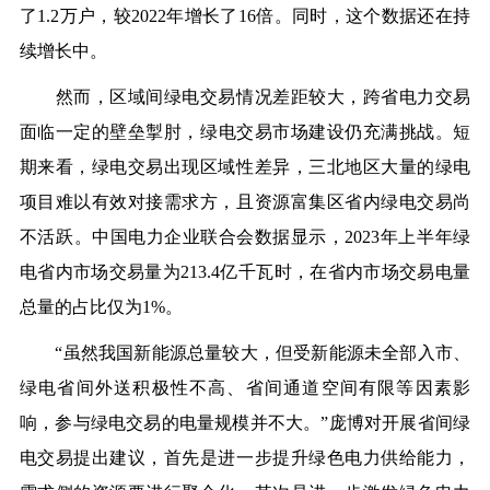
了
1.2
万户，较
2022
年增长了
16
倍。同时，这个数据还在持
续增长中。
然而，区域间绿电交易情况差距较大，跨省电力交易
面临一定的壁垒掣肘，
绿电
交易市场建设仍充满挑战。短
期来看，绿电交易出现区域性差异，三北地区大量的
绿电
项目难以有效对接需求方，且资源富集区省内绿电交易尚
不活跃。中国电力企业联合会数据显示，
2023
年上半年
绿
电
省内市场交易量为
213.4
亿千瓦时，在省内市场交易电量
总量的占比仅为
1%
。
“虽然我国新能源总量较大，但受新能源未全部入市、
绿
电省
间外送积极性不高、省间通道空间有限等因素影
响，参与绿电交易的电量规模并不大。
”庞博对开展
省
间绿
电交易提出建议，首先是进一步提升绿色电力供给能力，