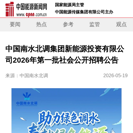
 国家能源局主管 
 中国能源传媒集团有限公司主办     
要闻
热点
参考
监管
观点
中国南水北调集团新能源投资有限公
司2026年第一批社会公开招聘公告
来源：中国南水北调
2026-05-19