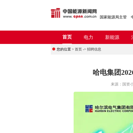
国家能源局主管
首页
电力
新能源
您的位置 >
首页
->
招聘信息
哈电集团20
来源：
国资