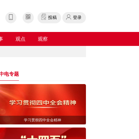
投稿
登录
事
观点
观察
中电专题
学习贯彻四中全会精神