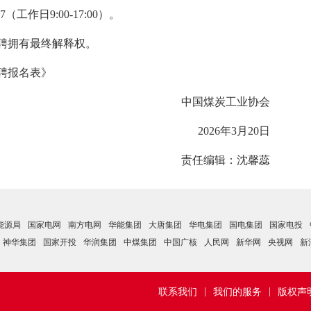
工作日9:00-17:00）。
聘拥有最终解释权。
聘报名表》
中国煤炭工业协会
2026年3月20日
责任编辑：沈馨蕊
能源局
国家电网
南方电网
华能集团
大唐集团
华电集团
国电集团
国家电投
神华集团
国家开投
华润集团
中煤集团
中国广核
人民网
新华网
央视网
新
|
|
联系我们
我们的服务
版权声