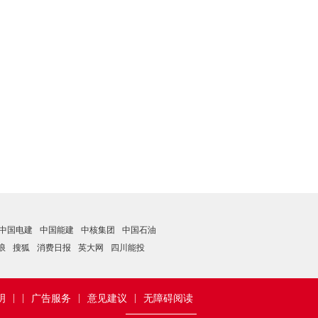
中国电建
中国能建
中核集团
中国石油
浪
搜狐
消费日报
英大网
四川能投
|
|
|
|
明
广告服务
意见建议
无障碍阅读