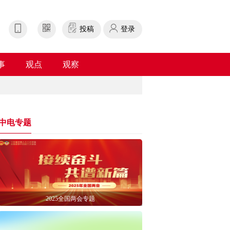
投稿
登录
事
观点
观察
中电专题
2025全国两会专题