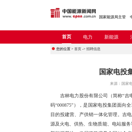
国家能源局主管
首页
电力
新能源
您的位置 >
首页
->
招聘信息
国家电投
来源：
国家
吉林电力股份有限公司（简称“吉电
码“000875”），是国家电投集团
目的投建营、产供销一体化管理。吉电
源及火电、供热、生物质能、电站服务