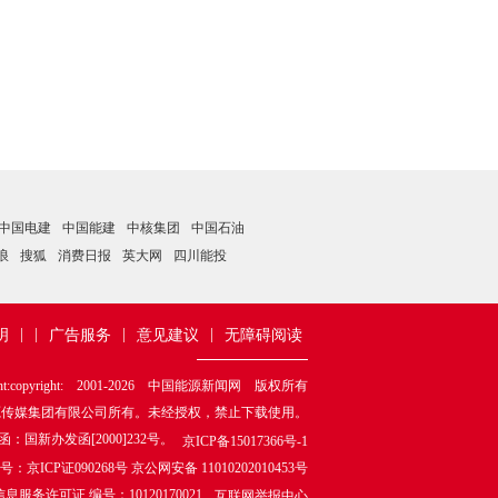
中国电建
中国能建
中核集团
中国石油
浪
搜狐
消费日报
英大网
四川能投
|
|
|
|
明
广告服务
意见建议
无障碍阅读
ht:copyright: 2001-
2026
中国能源新闻网 版权所有
源传媒集团有限公司所有。未经授权，禁止下载使用。
新办发函[2000]232号。
京ICP备15017366号-1
证090268号 京公网安备 11010202010453号
服务许可证 编号：10120170021
互联网举报中心