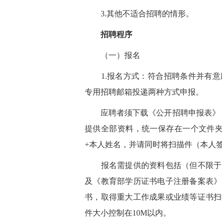
3.其他不适合招聘的情形。
招聘程序
（一）报名
1.报名方式：符合招聘条件并有意
专用招聘邮箱投递两种方式申报。
应聘者须下载《公开招聘申报表》（
提供全部资料，统一保存在一个文件夹
+本人姓名，并请同时将扫描件（本人签
报名需提供的资料包括（但不限于）
及《教育部学历证书电子注册备案表》
书，取得重大工作成果或业绩等证书扫
件大小控制在10M以内。