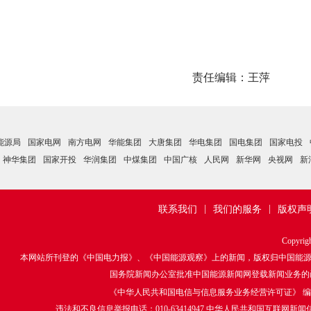
责任编辑：王萍
能源局
国家电网
南方电网
华能集团
大唐集团
华电集团
国电集团
国家电投
神华集团
国家开投
华润集团
中煤集团
中国广核
人民网
新华网
央视网
新
|
|
联系我们
我们的服务
版权声
Copyrig
本网站所刊登的《中国电力报》、《中国能源观察》上的新闻，版权归中国能
国务院新闻办公室批准中国能源新闻网登载新闻业务的函：国
《中华人民共和国电信与信息服务业务经营许可证》 编号：京ICP
违法和不良信息举报电话：010-63414947 中华人民共和国互联网新闻信息