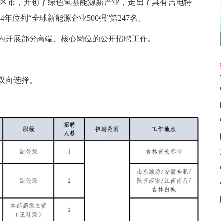
省区市，开创了绿色氢基能源新产业，走出了具有吉电特
4年位列“全球新能源企业500强”第247名。
开展部分高端、核心岗位的公开招聘工作。
双向选择。