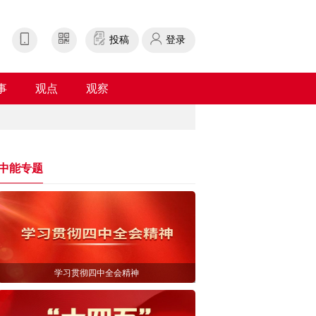
投稿
登录
事
观点
观察
中能专题
学习贯彻四中全会精神