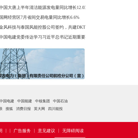
中国大唐上半年清洁能源发电量同比增长12.03%
国网经营区7月省间交易电量同比增长6.6%
金风科技与泰国风能控股公司签约，共建DKT1项目
中国电建党委传达学习习近平总书记近期重要讲话精神
中国电建
中国能建
中核集团
中国石油
浪
搜狐
消费日报
英大网
四川能投
|
|
|
|
明
广告服务
意见建议
无障碍阅读