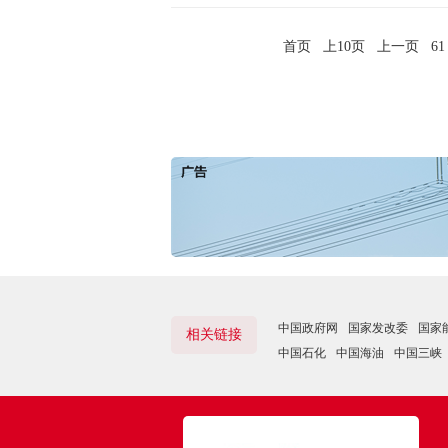
首页
上10页
上一页
61
中国政府网
国家发改委
国家
相关链接
中国石化
中国海油
中国三峡