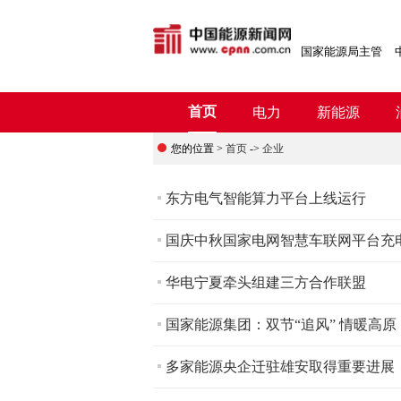
国家能源局主管
首页
电力
新能源
您的位置 >
首页
->
企业
东方电气智能算力平台上线运行
国庆中秋国家电网智慧车联网平台充
华电宁夏牵头组建三方合作联盟
国家能源集团：双节“追风” 情暖高原
多家能源央企迁驻雄安取得重要进展