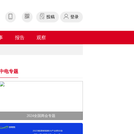
投稿
登录
事
报告
观察
中电专题
2024全国两会专题