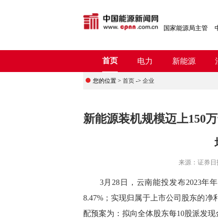
国家能源局主管
首页
电力
新能源
您的位置 >
首页
->
企业
新能源装机规模迈上150万
来源：
证券日
3月28日，云南能投发布2023年年
8.47%；实现归属于上市公司股东的净利润
配预案为：拟向全体股东每10股派发现金