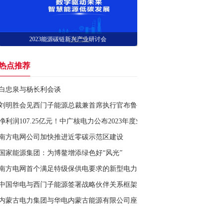
2023能源碳链新兴产业研讨会
热点推荐
白忠泉与杨长利会谈
刘明胜会见西门子能源总裁兼首席执行官布鲁赫
净利润107.25亿元！中广核电力公布2023年度业绩
南方电网公司加快推进近零碳示范区建设
国家能源集团：为博鳌增添绿色好“风光”
南方电网首个满足特级保供电要求的新型电力系统示范项目建成
中国华电与西门子能源签署战略伙伴关系框架协议
内蒙古电力集团与华电内蒙古能源有限公司座谈交流