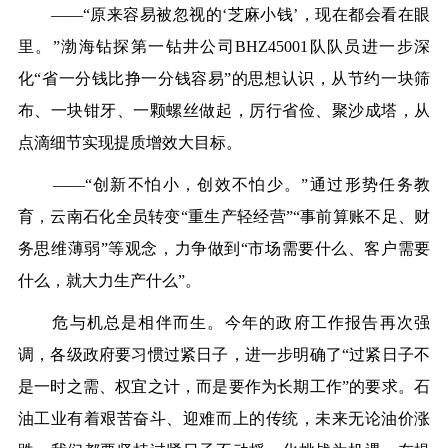
——“原来容易被忽视的‘芝麻小钱’，现在都会看在眼
里。”渤海钻探第一钻井公司BHZ45001队队员进一步深
化“省一分钱比挣一分钱容易”的思想认识，从节约一块筛
布、一块钳牙、一颗螺丝做起，厉行省俭、聚沙成塔，从
点滴细节实现提质增效大目标。
——“创新不怕小，创效不怕少。”通过形势任务教
育，云南石化全员转变“重生产轻经营”“事前算账不足、财
务思维薄弱”等观念，力争做到“市场需要什么、客户需要
什么，就大力生产什么”。
危与机总是相伴而生。今年的政府工作报告再次强
调，各级政府要习惯过紧日子，进一步明确了“过紧日子不
是一时之需、权宜之计，而是要作为长期工作”的要求。石
油工业有着艰苦奋斗、迎难而上的传统，未来无论油价涨