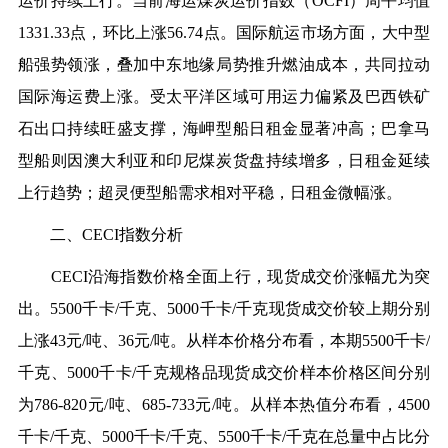
运价持续上行。当前海运煤炭运价指数（OCFI）周平均值
1331.33点，环比上涨56.74点。国际航运市场方面，大中型
船强势领涨，叠加中东地缘局势推升燃油成本，共同拉动
国际海运费上涨。受太平洋区域可用运力偏紧及巴西铁矿
石出口持续旺盛支撑，海岬型船日租金显著冲高；巴拿马
型船则因澳大利亚和印尼煤炭货盘持续增多，日租金延续
上行趋势；超灵便型船需求相对平稳，日租金微幅涨。
二、CECI指数分析
CECI沿海指数价格全面上行，现货成交价涨幅尤为突
出。5500千卡/千克、5000千卡/千克现货成交价较上期分别
上涨43元/吨、36元/吨。从样本价格分布看，本期5500千卡/
千克、5000千卡/千克规格品现货成交价样本价格区间分别
为786-820元/吨、685-733元/吨。从样本热值分布看，4500
千卡/千克、5000千卡/千克、5500千卡/千克在总量中占比分