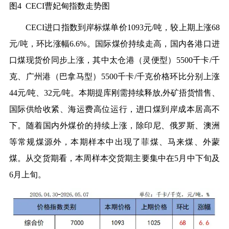
图4 CECI曹妃甸指数走势图
CECI进口指数到岸标煤单价1093元/吨，较上期上涨68
元/吨，环比涨幅6.6%。国际煤价持续走高，国内各港口进
口煤现货价同步上涨，其中太仓港（灵便型）5500千卡/千
克、广州港（巴拿马型）5500千卡/千克价格环比分别上涨
44元/吨、32元/吨。本期提库刚需持续释放,外矿捂货惜售、
国际供给收紧、海运费高位运行，进口煤到岸成本居高不
下。随着国内外煤价的持续上涨，除印尼、俄罗斯、澳洲
等常规煤源外，本期样本中出现了菲煤、马来煤、外蒙
煤。从交货期看，本周样本交货期主要集中在5月中下旬及
6月上旬。