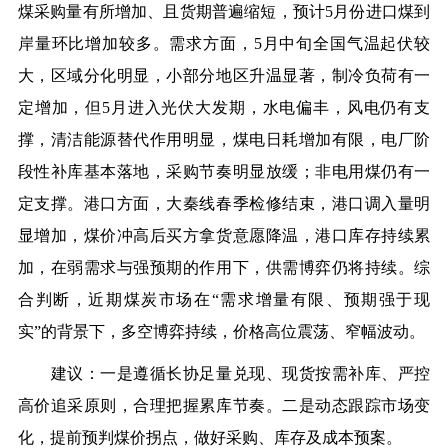
煤采购量有所增加、且货期普遍缩短，预计5月份进口煤到
岸量环比增加较多。需求方面，5月中旬全国气温起伏较
大，区域分化明显，小部分地区升温显著，制冷负荷有一
定增加，但5月进入光伏大发期，水电偏丰，风电仍有支
撑，清洁能源替代作用明显，煤电日耗增加有限，电厂阶
段性补库基本落地，采购节奏明显放缓；非电用煤仍有一
定支撑。港口方面，大秦线春季检修结束，港口调入量明
显增加，煤价冲高后买方拿货意愿降温，港口库存持续累
加，在弱需求与强预期的作用下，供需博弈仍将持续。综
合判断，近期煤炭市场在“需求增量有限、预期强于现
实”的背景下，多空博弈持续，价格高位震荡、窄幅波动。
建议：一是遵循长协足量兑现、现货按需补库、严控
高价追采原则，合理把握累库节奏。二是动态跟踪市场变
化，提前预判煤价拐点，做好采购、库存及成本预案。