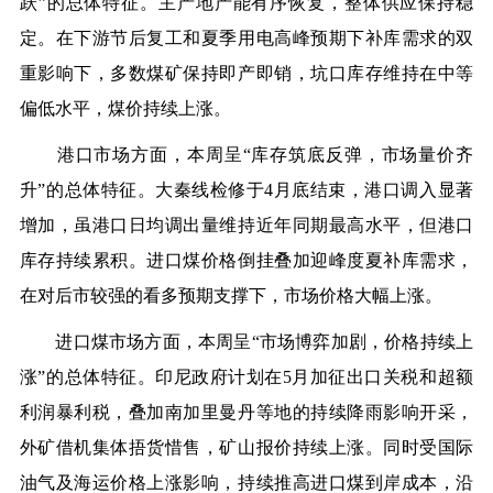
跃”的总体特征。主产地产能有序恢复，整体供应保持稳
定。在下游节后复工和夏季用电高峰预期下补库需求的双
重影响下，多数煤矿保持即产即销，坑口库存维持在中等
偏低水平，煤价持续上涨。
港口市场方面，本周呈“库存筑底反弹，市场量价齐
升”的总体特征。大秦线检修于4月底结束，港口调入显著
增加，虽港口日均调出量维持近年同期最高水平，但港口
库存持续累积。进口煤价格倒挂叠加迎峰度夏补库需求，
在对后市较强的看多预期支撑下，市场价格大幅上涨。
进口煤市场方面，本周呈“市场博弈加剧，价格持续上
涨”的总体特征。印尼政府计划在5月加征出口关税和超额
利润暴利税，叠加南加里曼丹等地的持续降雨影响开采，
外矿借机集体捂货惜售，矿山报价持续上涨。同时受国际
油气及海运价格上涨影响，持续推高进口煤到岸成本，沿