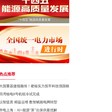
“十四五”能源高质量发展
热点推荐
大国重器捷报频传！硬核实力筑牢科技强国根基
田湾核电8号机组冷试完成
以智提质 精益运维 数智赋能电网转型
华电上海：AI+能源“算”出保供最优解