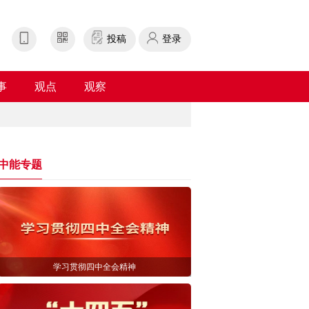
投稿
登录
事
观点
观察
中能专题
学习贯彻四中全会精神