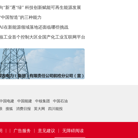
向“新”逐“绿” 科技创新赋能可再生能源发展
“中国智造”的三种能力
AI在新能源领域落地还面临哪些挑战
核工业首个控制大区全国产化工业互联网平台落地应用
中国电建
中国能建
中核集团
中国石油
浪
搜狐
消费日报
英大网
四川能投
|
|
|
|
明
广告服务
意见建议
无障碍阅读