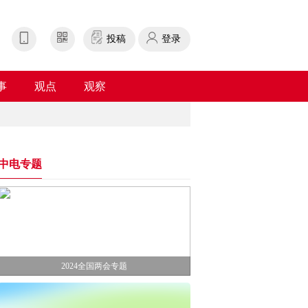
投稿
登录
事
观点
观察
中电专题
2024全国两会专题