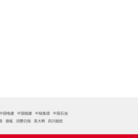
中国电建
中国能建
中核集团
中国石油
浪
搜狐
消费日报
英大网
四川能投