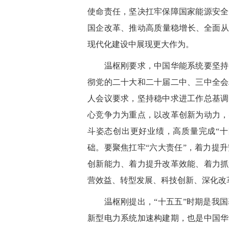
使命责任，坚决扛牢保障国家能源安全
国企改革、推动高质量稳增长、全面从
现代化建设中展现更大作为。
温枢刚要求，
中国华能
系统要坚持
彻党的二十大和二十届二中、三中全会
人会议要求，坚持稳中求进工作总基调
心竞争力为重点，以改革创新为动力，
斗姿态创出更好业绩，高质量完成“十
础。要聚焦扛牢“六大责任”，着力提
创新能力、着力提升改革效能、着力抓
营效益、转型发展、科技创新、深化改
温枢刚提出，“十五五”时期是我国
新型电力系统加速构建期，也是
中国华