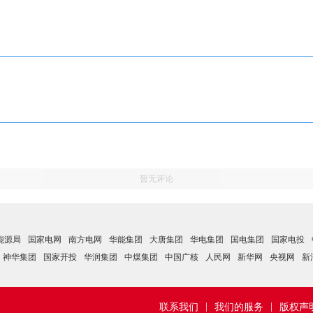
暂无评论
能源局
国家电网
南方电网
华能集团
大唐集团
华电集团
国电集团
国家电投
神华集团
国家开投
华润集团
中煤集团
中国广核
人民网
新华网
央视网
新
|
|
联系我们
我们的服务
版权声