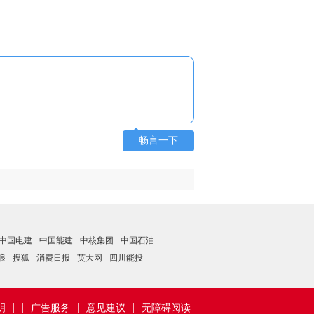
畅言一下
中国电建
中国能建
中核集团
中国石油
浪
搜狐
消费日报
英大网
四川能投
|
|
|
|
明
广告服务
意见建议
无障碍阅读