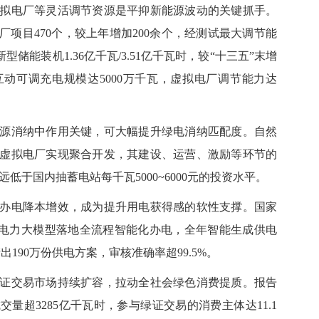
电厂等灵活调节资源是平抑新能源波动的关键抓手。
厂项目470个，较上年增加200余个，经测试最大调节能
型储能装机1.36亿千瓦/3.51亿千瓦时，较“十三五”末增
网互动可调充电规模达5000万千瓦，虚拟电厂调节能力达
消纳中作用关键，可大幅提升绿电消纳匹配度。自然
虚拟电厂实现聚合开发，其建设、运营、激励等环节的
远低于国内抽蓄电站每千瓦5000~6000元的投资水平。
电降本增效，成为提升用电获得感的软性支撑。国家
”等电力大模型落地全流程智能化办电，全年智能生成供电
出190万份供电方案，审核准确率超99.5%。
交易市场持续扩容，拉动全社会绿色消费提质。报告
交量超3285亿千瓦时，参与绿证交易的消费主体达11.1