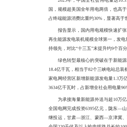
2025年，中国全社会用电量达10.
国，规模超美国全年用电两倍，也高于
占终端能源消费比重约30%，显著高于
报告显示，国内用电规模快速扩张的同
再生能源发电装机规模全球第一，发电量
持领先，对比“十三五”末提升约9个百
绿色转型最核心的突破在于新能源跃居
18.4亿千瓦，相当于82个三峡电站总
家电网经营区新增新能源发电量1.3万亿
3634亿千瓦时，占新增全社会用电量9
为承接海量新能源外送与超10万亿级
全国电网完成投资6395亿元，陇东
继投运，甘肃—浙江、蒙西—京津冀、
全国220千伏及以上输电线路总长约10