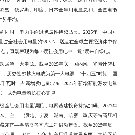
37万亿千瓦时，同比增长5%，稳居全球电力消费第一大
欧盟、俄罗斯、印度、日本全年用电量总和。全国电能
世界平均。
时，电力供给绿色属性持续凸显。2025年，中国可
占全社会用电量的38.5%，增速在全球主要经济体中保
分点，直观表现为每10度社会用电中，近4度来自绿电。
第一大电源。截至2025年底，国内风、光累计装机
装机，历史性超越火电成为第一大电源。“十四五”时期，国
千瓦时，占新增发电量57%；2025年新增新能源发电量
6%，成为电量增长核心支撑。
全社会用电量调配，电网基建投资持续加码。2025年
—山东、金上—湖北、宁夏—湖南、哈密—重庆等特高压相
藏东南—粤港澳等直流工程启动建设。截至2025年底，
0万公里，“24直、21交”特高压通道横贯东西，为跨区跨