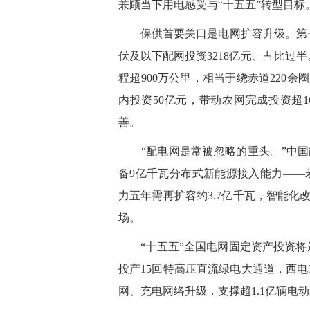
兼顾当下用电感受与“十五五”转型目标
保供首要关口是电网扩容升级。第一财经
伏及以下配网投资3218亿元、占比过半
程超900万公里，相当于绕赤道220
内投资50亿元，带动农网完成投资超
善。
“配电网是常被忽略的重头。”中国能
备9亿千瓦分布式新能源接入能力——若
力五年需再扩容约3.7亿千瓦，智能
场。
“十五五”全国电网固定资产投资将达
投产15回特高压直流绿电大通道，西电
网、充电网络升级，支撑超1.1亿辆电