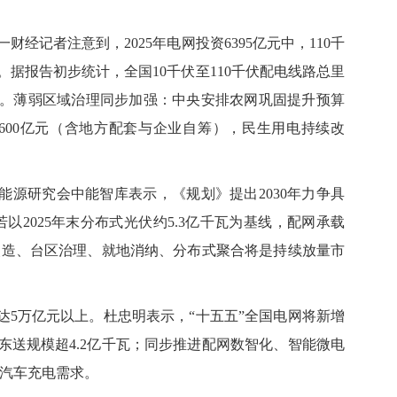
。
记者注意到，2025年电网投资6395亿元中，110千
。据报告初步统计，全国10千伏至110千伏配电线路总里
余圈。薄弱区域治理同步加强：中央安排农网巩固提升预算
1600亿元（含地方配套与企业自筹），民生用电持续改
源研究会中能智库表示，《规划》提出2030年力争具
以2025年末分布式光伏约5.3亿千瓦为基线，配网承载
化改造、台区治理、就地消纳、分布式聚合将是持续放量市
5万亿元以上。杜忠明表示，“十五五”全国电网将新增
东送规模超4.2亿千瓦；同步推进配网数智化、智能微电
动汽车充电需求。