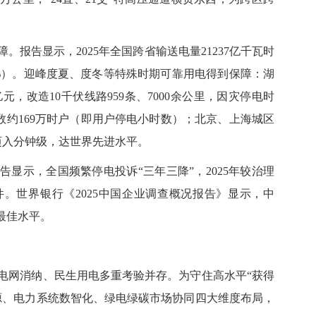
告显示，2025年全国跨省输送电量21237亿千瓦时
+7.9%）。迎峰度夏、度冬等特殊时期可靠用电得到保障：湖
7亿元，改造10千伏线路959条、7000余公里，因灾停电时
户数约169万时户（即用户停电小时数）；北京、上海城区
迈入分钟级，达世界先进水平。
示，全国频繁停电投诉“三年三降”，2025年较治理
万件。世界银行《2025中国企业调查概况报告》显示，中
最佳水平。
网消纳、民生用电多重考验并存。为守住高水平“获得
源、电力系统数智化、绿电绿碳市场协同四大维度布局，