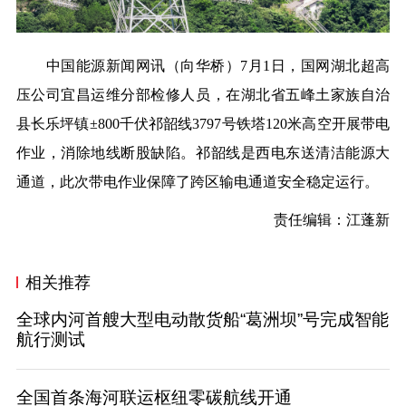
中国能源新闻网讯（向华桥）7月1日，国网湖北超高
压公司宜昌运维分部检修人员，在湖北省五峰土家族自治
县长乐坪镇±800千伏祁韶线3797号铁塔120米高空开展带电
作业，消除地线断股缺陷。祁韶线是西电东送清洁能源大
通道，此次带电作业保障了跨区输电通道安全稳定运行。
责任编辑：江蓬新
相关推荐
全球内河首艘大型电动散货船“葛洲坝”号完成智能
航行测试
全国首条海河联运枢纽零碳航线开通