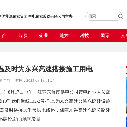
中国能源传媒集团 中电传媒股份有限公司主办
油气
煤炭
企业
地方
科技
国际
人
高温及时为东兴高速搭接施工用电
新闻网
时间：
2023-08-18 14:24
国）
8月17日中午，江苏东台市供电公司带电作业人员鏖
10千伏临海线132-2号杆上,为东兴高速公路东延建设施
压器及时搭接10千伏供电线路，保障东兴高速东延公路建
路建设,助力地区发展。