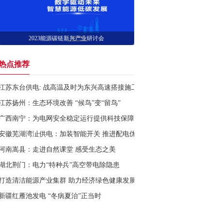
2023能源碳链新兴产业研讨会
热点推荐
江苏东台供电: 战高温及时为东兴高速搭接施工用电
江苏扬州：生态环境改善 “候鸟”变“留鸟”
广西南宁：为电网安全稳定运行提供科技保障
安徽芜湖湾沚供电：加装智能开关 推进配电优化
河南嵩县：走进自然课堂 感受生态之美
湖北荆门：电力“特种兵”高空带电除隐患
打造清洁能源产业集群 助力经济绿色健康发展
新疆红雁池发电 “冬病夏治”正当时