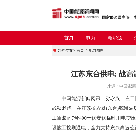
国家能源局主管
首页
电力
新能源
您的位置 >
首页
->
电力图库
江苏东台供电: 战
来源：
中国能源
中国能源新闻网讯（
孙永兴 左卫
战秋老虎，在江苏省农垦(东台)弶港农场
工新装的7号400千伏安伏临时用电变
设施工按期通电，全力支持东兴高速公