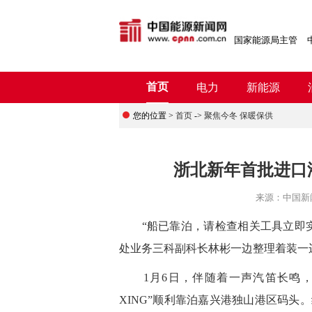
国家能源局主管
首页
电力
新能源
您的位置 >
首页
->
聚焦今冬 保暖保供
浙北新年首批进口
来源：
中国新
“船已靠泊，请检查相关工具立即实
处业务三科副科长林彬一边整理着装一
1月6日，伴随着一声汽笛长鸣，装载着1
XING”顺利靠泊嘉兴港独山港区码