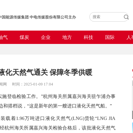
中国能源传媒集团 中电传媒股份有限公司主办
油气
煤炭
企业
地方
科技
国际
人
液化天然气通关 保障冬季供暖
闻网
时间：
2025-01-09 17:04
施登临检验工作。”杭州海关所属嘉兴海关驻乍浦办事
边和搭档说，“这是新年的第一艘进口液化天然气船。”
.96万吨进口液化天然气(LNG)货轮“LNG JIA
头。经杭州海关所属嘉兴海关检验合格后，该批液化天然气