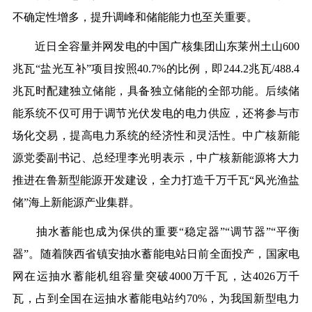
不确定性增多，提升调峰和储能能力也至关重要。
近日全容量并网发电的中国广核集团山东莱州土山600
兆瓦“盐光互补”项目按照40.7%的比例，即244.2兆瓦/488.4
兆瓦时配建独立储能，具备独立储能的全部功能。后续储
能系统不仅可用于调节光伏发电的电力供应，还将参与市
场化交易，提高电力系统的经济性和灵活性。中广核新能
源党委副书记、总经理李光明表示，中广核新能源将大力
推进在鲁新型能源开发建设，全力打造千万千瓦“风光渔盐
储”海上新能源产业集群。
抽水蓄能也成为保供的重要“稳定器”“调节器”“平衡
器”。随着陕西省镇安抽水蓄能电站日前全面投产，国家电
网在运抽水蓄能机组容量突破4000万千瓦，达4026万千
瓦，占到全国在运抽水蓄能电站约70%，为我国新型电力