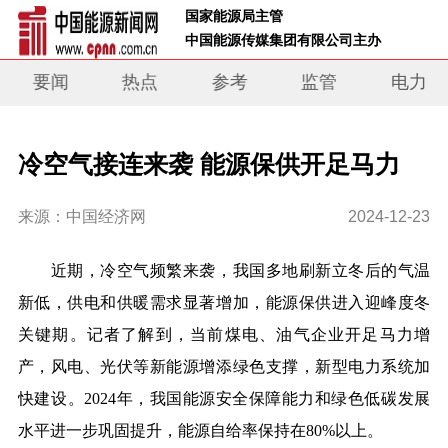
 国家能源局主管 
 中国能源传媒集团有限公司主办     
要闻
热点
参考
监管
电力
冷空气接连来袭 能源保供开足马力
来源：中国经济网
2024-12-23
近期，冷空气频繁来袭，我国多地刷新立冬后的气温
新低，供电和供暖需求显著增加，能源保供进入迎峰度冬
关键期。记者了解到，当前煤电、油气企业开足马力增
产，风电、光伏等新能源增添绿色支撑，新型电力系统加
快建设。2024年，我国能源安全保障能力和绿色低碳发展
水平进一步巩固提升，能源自给率保持在80%以上。