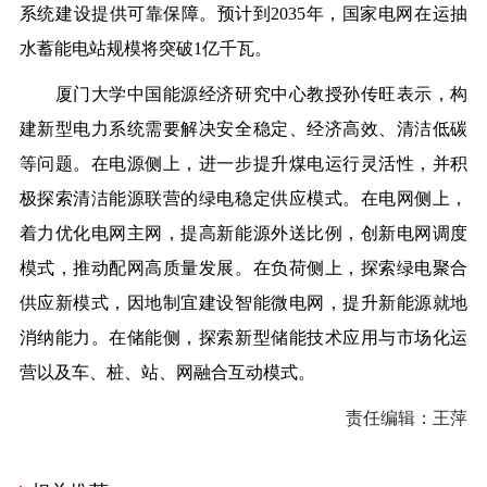
系统建设提供可靠保障。预计到2035年，国家电网在运抽
水蓄能电站规模将突破1亿千瓦。
厦门大学中国能源经济研究中心教授孙传旺表示，构
建新型电力系统需要解决安全稳定、经济高效、清洁低碳
等问题。在电源侧上，进一步提升煤电运行灵活性，并积
极探索清洁能源联营的绿电稳定供应模式。在电网侧上，
着力优化电网主网，提高新能源外送比例，创新电网调度
模式，推动配网高质量发展。在负荷侧上，探索绿电聚合
供应新模式，因地制宜建设智能微电网，提升新能源就地
消纳能力。在储能侧，探索新型储能技术应用与市场化运
营以及车、桩、站、网融合互动模式。
责任编辑：王萍