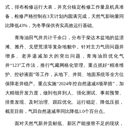
式，排布检修运行大表，并充分核定检修工作量及机具准
备，检修严格控制在3天计划内圆满完成，天然气影响量同
比降低43%，为冬季保供夯实高效运行基础。
青海油田气井共计千余口，分布于柴达木盆地的盐渍
滩、雅丹、戈壁荒漠等复杂地貌中。针对主力气田问题井
增多、老井递减加大的突出问题，青海油田优化气
井“123”工作法，推行气藏网格化管理。重点抓好“精准维
护、控砂液面”等工作，从地下、井筒、地面系统等全方位
保障老井稳产。重点实施“2024年控自然递减8项举措”，加
大精细开发力度，做到包井到人、强化测试、事前预警、
排查发现、及时治理、跟踪优化、运行稳定、降低压损，
截至目前，气田自然递减率同比降低1.0个百分点。
面对天然气新井贡献低、新区产能接替不足的现状，