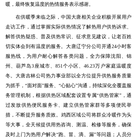
暖，最终恢复温度的热情服务表示感谢。
在供暖季来临之际，中国大唐相关企业积极开展用户
走访工作，通过掌握实际供热情况了解热用户供热诉求、
解答供热疑惑、普及供热常识、征求意见建议，让老百姓
切实体会到有温度的服务。
大唐辽宁分公司开通
24小时客
服热线，为用户耐心解答各类问题，全力保障沈阳、锦
州、葫芦岛3座城市、851个小区、46.23万户家庭温暖度
冬。
大唐吉林公司热力事业部以全方位提升供热服务质量
为抓手，
“面对面”服务、“心贴心”沟通，持续深化全覆盖服
务管理机制，根据供热区域配套设置专属“供热管家”
，
通
过发放供热便民服务卡、建立供热管家群等多项便民举
措，不断提升服务质效。
鸡西区域公司
将群众冷暖作为头
等大事，全天候提供用热咨询、测温、检修等服务
，
确保
及时上门为热用户解决
“跑、冒、滴、漏”等问题
；
人员分