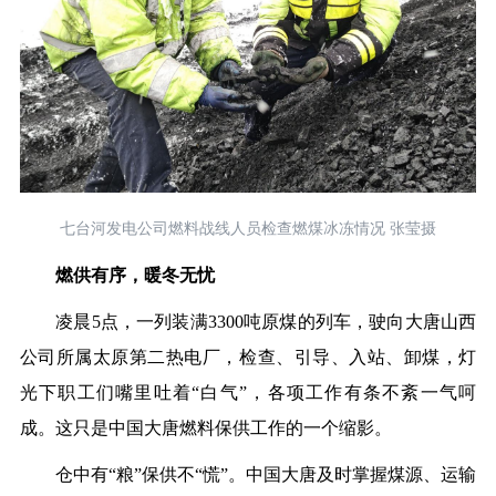
七台河发电公司燃料战线人员检查燃煤冰冻情况 张莹摄
燃供有序，暖冬无忧
凌晨
5点，一列装满3300吨原煤的列车，驶向
大唐山西
公司所属太原第二热电厂，检查、引导、入站、卸煤，灯
光下职工们嘴里吐着
“白气”，各项工作有条不紊一气呵
成。
这只是中国大唐燃料保供工作
的一个缩影。
仓中有
“粮”保供不“慌”。中国大唐及时掌握煤源、运输