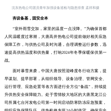
沈东热电公司团员青年加强设备巡检与隐患排查 孟祥和摄
夯设备基，固安全本
“室外雨雪交加，家里的温度一点没降。”为确保首都
人民温暖度过寒潮，大唐高井热电公司提前做好相关
应急
保障
工作，与
供热公司
及时沟通
，
合理调整运行参数，
迅
速
提高供热温度和供热量，打响
2024年冬季保暖保供第一
战。
面对暴雪来袭，
中国大唐
按照迎峰度冬行动方案，提
早谋划、提早部署，
从组织领导、设备治理、管网安全、
运行管理
、
应急处置
等各方面进行全方位“备战”
，
持续提
升供热安全保障能力。
处于雪情
较大地区的大唐黑龙江公
司所属七台河发电公司第一时间启动防寒防冻应急预案，
组织应急保障队伍、供热检修专班24小时值守，确保安全