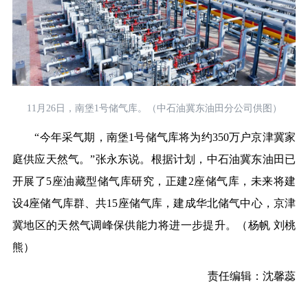
11月26日，南堡1号储气库。（中石油冀东油田分公司供图）
“今年采气期，南堡1号储气库将为约350万户京津冀家
庭供应天然气。”张永东说。根据计划，中石油冀东油田已
开展了5座油藏型储气库研究，正建2座储气库，未来将建
设4座储气库群、共15座储气库，建成华北储气中心，京津
冀地区的天然气调峰保供能力将进一步提升。（杨帆 刘桃
熊）
责任编辑：沈馨蕊