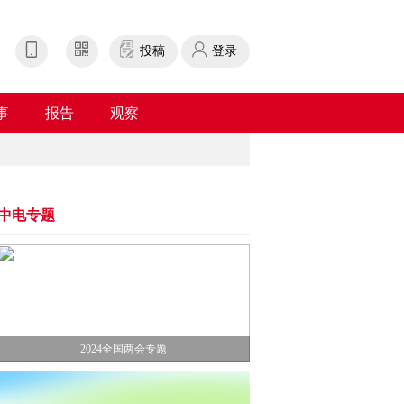
投稿
登录
事
报告
观察
中电专题
2024全国两会专题