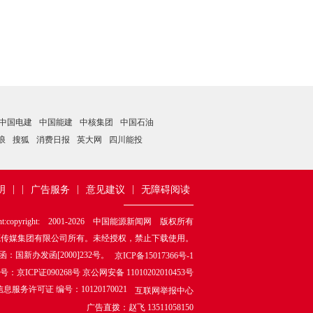
中国电建
中国能建
中核集团
中国石油
浪
搜狐
消费日报
英大网
四川能投
|
|
|
|
明
广告服务
意见建议
无障碍阅读
ht:copyright: 2001-
2026
中国能源新闻网 版权所有
源传媒集团有限公司所有。未经授权，禁止下载使用。
新办发函[2000]232号。
京ICP备15017366号-1
证090268号 京公网安备 11010202010453号
服务许可证 编号：10120170021
互联网举报中心
广告直拨：赵飞 13511058150