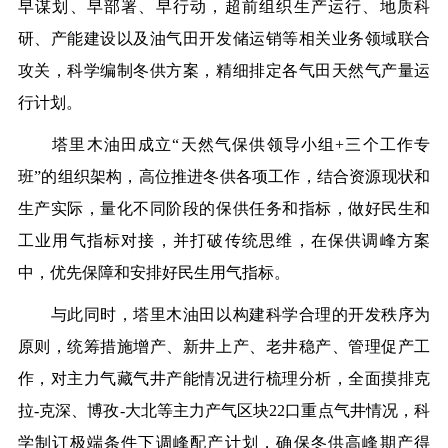
早谋划、早部署、早行动，超前组织生产运行、地质科
研、产能建设以及油气田开发储运销等相关业务领域联合
攻关，科学编制冬供方案，精细排定各气田天然气产量运
行计划。
塔里木油田成立“天然气保供领导小组+三个工作专
班”的组织架构，高位推进冬供各项工作，结合资源现状和
生产实际，量化不同阶段的保供任务和指标，做好民生和
工业用气指标对接，并打破传统思维，在保供调峰方案
中，优先保障和安排好民生用气指标。
与此同时，塔里木油田以构建科学合理的开发秩序为
原则，统筹措施增产、新井上产、老井稳产、管理促产工
作，对主力气藏气井产能情况进行梳理分析，全面摸排克
拉-克深、博孜-大北等主力产气区块22口重点气井情况，科
学制订极端条件下调峰配产计划，确保冬供高峰期产得