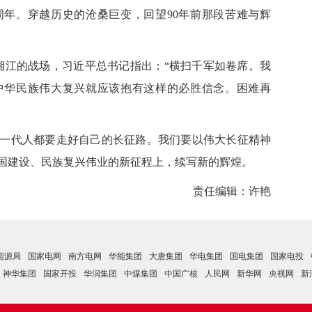
年。穿越历史的沧桑巨变，回望90年前那段苦难与辉
湘江的战场，习近平总书记指出：“横扫千军如卷席。我
中华民族伟大复兴就应该抱有这样的必胜信念。困难再
代人都要走好自己的长征路。我们要以伟大长征精神
国建设、民族复兴伟业的新征程上，续写新的辉煌。
责任编辑：许艳
能源局
国家电网
南方电网
华能集团
大唐集团
华电集团
国电集团
国家电投
神华集团
国家开投
华润集团
中煤集团
中国广核
人民网
新华网
央视网
新