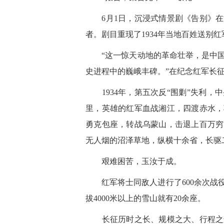
6月1日，沉浸式情景剧《告别》在
者。剧目重现了1934年当地百姓送别
“这一惊天动地的革命壮举，是中国
史进程中的巍峨丰碑。”在纪念红军长征
1934年，第五次反“围剿”失利，
里，英雄的红军血战湘江，四渡赤水，
勇克包座，转战乌蒙山，击退上百万穷
无人烟的沼泽草地，纵横十余省，长驱
艰难困苦，玉汝于成。
红军将士同敌人进行了600余次战役
拔4000米以上的雪山就有20余座。
长征历时之长、规模之大、行程之远