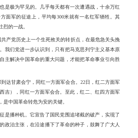
也是极为罕见的。几乎每天都有一次遭遇战，十余万红
方面军的征途上，平均每300米就有一名红军牺牲。其
壮烈的一战。
国共产党历史上一个生死攸关的转折点，在最危急关头挽
。我们党进一步认识到，只有把马克思列宁主义基本原
自主解决中国革命的重大问题，才能把革命事业引向胜
部到达甘肃会宁，同红一方面军会合。22日，红二方面军
西吉），同红一方面军会合。至此，红二、红四方面军
，是中国革命转危为安的关键。
是播种机。它宣告了国民党围追堵截的破产，实现了
的政治主张，在沿途播下了革命的种子，鼓舞了广大人