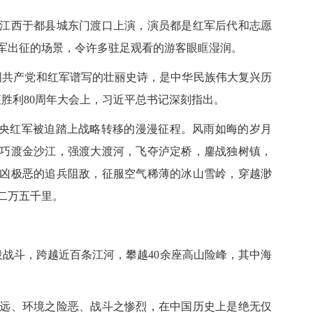
江西于都县城东门渡口上演，演员都是红军后代和志愿
红军出征的场景，令许多驻足观看的游客眼眶湿润。
共产党和红军谱写的壮丽史诗，是中华民族伟大复兴历
胜利80周年大会上，习近平总书记深刻指出。
中央红军被迫踏上战略转移的漫漫征程。风雨如晦的岁月
巧渡金沙江，强渡大渡河，飞夺泸定桥，鏖战独树镇，
凶极恶的追兵阻敌，征服空气稀薄的冰山雪岭，穿越渺
二万五千里。
战斗，跨越近百条江河，攀越40余座高山险峰，其中海
、环境之险恶、战斗之惨烈，在中国历史上是绝无仅