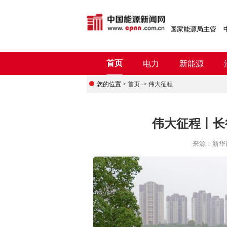
国家能源局主管
首页
电力
新能源
您的位置 >
首页
->
伟大征程
伟大征程丨长
来源：
新华