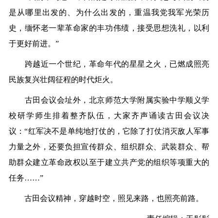
是从哪里出发的、为什么出发的，重温我党我军光荣历
史，缅怀老一辈革命家的丰功伟绩，接受思想洗礼，以利
于更好前进。”
跨越近一个世纪，革命年代的星星之火，已燃成照亮
民族复兴壮阔征程的时代炬火。
古田会议会址外，北京师范大学附属实验中学顺义学
校研学师生排着整齐队伍，大家齐声诵读古田会议决
议：“红军决不是单纯地打仗的，它除了打仗消灭敌人军事
力量之外，还要负担宣传群众、组织群众、武装群众、帮
助群众建立革命政权以至于建立共产党的组织等项重大的
任务……”
古田会议精神，穿越时空，照见来路，也照亮前路。