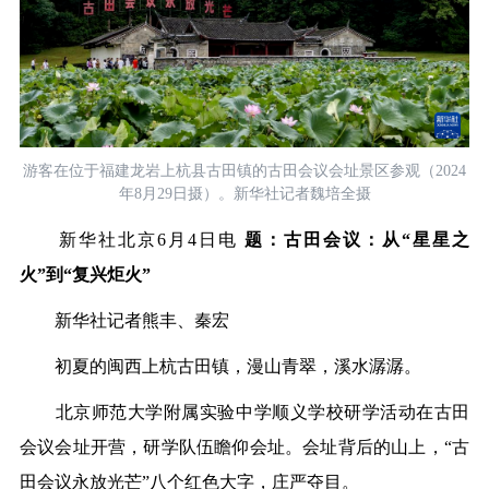
游客在位于福建龙岩上杭县古田镇的古田会议会址景区参观（2024
年8月29日摄）。新华社记者魏培全摄
新华社北京6月4日电
题：古田会议：从“星星之
火”到“复兴炬火”
新华社记者熊丰、秦宏
初夏的闽西上杭古田镇，漫山青翠，溪水潺潺。
北京师范大学附属实验中学顺义学校研学活动在古田
会议会址开营，研学队伍瞻仰会址。会址背后的山上，“古
田会议永放光芒”八个红色大字，庄严夺目。