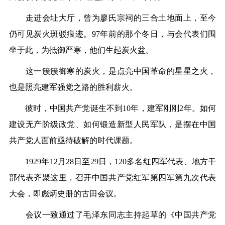
走进会址大厅，曾为廖氏宗祠的三合土地面上，至今
仍可见炭火斑驳痕迹。97年前的那个冬日，与会代表们围
坐于此，为抵御严寒，他们生起炭火盆。
这一簇簇御寒的炭火，是点亮中国革命的星星之火，
也是照亮建军强党之路的胜利薪火。
彼时，中国共产党诞生不到10年，建军刚刚2年。如何
建设无产阶级政党、如何锻造新型人民军队，是摆在中国
共产党人面前亟待破解的时代课题。
1929年12月28日至29日，120多名红四军代表、地方干
部代表齐聚这里，召开中国共产党红军第四军第九次代表
大会，即彪炳史册的古田会议。
会议一致通过了毛泽东同志主持起草的《中国共产党