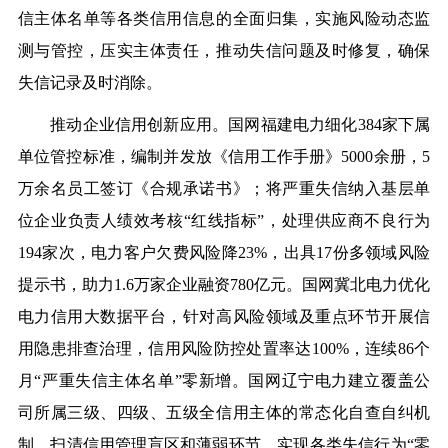
信主体名单等各类信用信息的全面归集，实施风险动态监
测与管控，压实主体责任，推动失信问题及时修复，确保
失信记录及时消除。
推动企业信用创新应用。
国网福建电力
细化384家下属
单位管控标准，编制并发放《信用工作手册》5000余册，5
万余名员工签订《合规承诺书》；将严重失信纳入基层单
位企业负责人绩效考核“红线指标”，处理供应商不良行为
194家次，电力客户欠费风险降23%，出具17份多领域风险
提示书，助力1.6万家企业融资780亿元。
国网冀北电力
优化
电力信用大数据平台，针对高风险领域及重点环节开展信
用隐患排查治理，信用风险防控处置率达100%，连续86个
月“严重失信主体名单”零新增。
国网辽宁电力
建立覆盖公
司所属三级、四级、五级全信用主体的常态化自查自纠机
制，扫清信用管理盲区和薄弱环节，实现各类失信行为“零